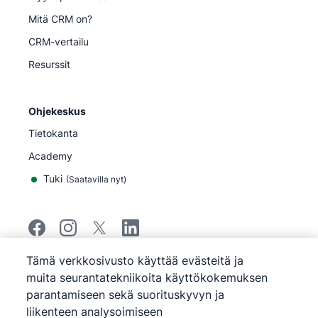
Mitä CRM on?
CRM-vertailu
Resurssit
Ohjekeskus
Tietokanta
Academy
Tuki
(
Saatavilla nyt
)
Tämä verkkosivusto käyttää evästeitä ja
©
2026
Pipedrive
muita seurantatekniikoita käyttökokemuksen
Pipedrive
Käyttöehdot
parantamiseen sekä suorituskyvyn ja
Pipedrive
Tietosuojailmoitus
liikenteen analysoimiseen
Sivukartta