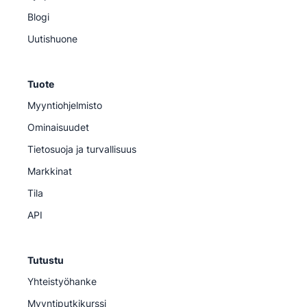
Blogi
Uutishuone
Tuote
Myyntiohjelmisto
Ominaisuudet
Tietosuoja ja turvallisuus
Markkinat
Tila
API
Tutustu
Yhteistyöhanke
Myyntiputkikurssi