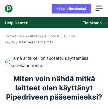
Kokeile ilmaiseksi
Help Center
Tietokanta
Tietokanta
/
Yksityisyys ja turvallisuus
/
Tilin
Tietokanta
käyttö
/
Miten voin nähdä mitk...
Tila
Tämä artikkeli on tuotettu käyttämällä
Ota yhteyttä tukeen
Tämä teksti on käännetty englannista konekäännöstyökalul
konekäännöstä.
Miten voin nähdä mitkä
laitteet olen käyttänyt
Pipedriveen pääsemiseksi?