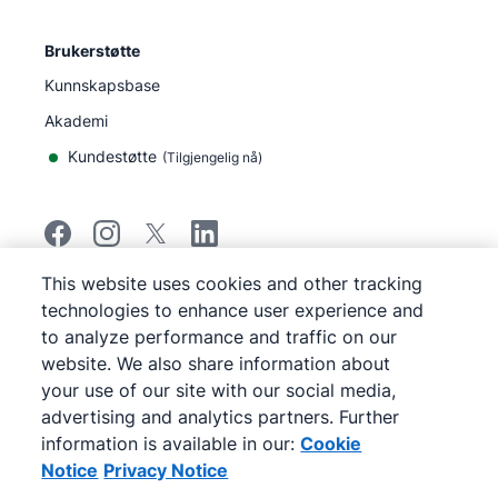
Brukerstøtte
Kunnskapsbase
Akademi
Kundestøtte
(
Tilgjengelig nå
)
This website uses cookies and other tracking
©
2026
Pipedrive
technologies to enhance user experience and
Pipedrive
Vilkår for bruk
to analyze performance and traffic on our
Pipedrive
Personvernerklæring
website. We also share information about
Kart over nettstedet
your use of our site with our social media,
Varsel om informasjonskapsler
advertising and analytics partners. Further
Cookie Preferences
information is available in our:
Cookie
Pipedrive er en nettbasert CRM-salgsprogramvare.
Notice
Privacy Notice