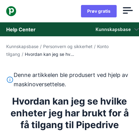
Prøv gratis
Help Center
Kunnskapsbase
Kunnskapsbase
/
Personvern og sikkerhet
/
Konto
Kunnskapsbase
tilgang
/
Hvordan kan jeg se hv...
Status
Denne artikkelen ble produsert ved hjelp av
Kontakt kundestøtten
Denne teksten ble oversatt fra engelsk ved hjelp av et m
maskinoversettelse.
Hvordan kan jeg se hvilke
enheter jeg har brukt for å
få tilgang til Pipedrive