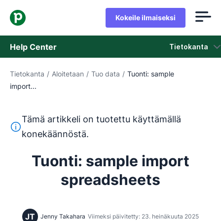
Kokeile ilmaiseksi
Help Center
Tietokanta
Tietokanta
/
Aloitetaan
/
Tuo data
/
Tuonti: sample
Tietokanta
import...
Tila
Tämä artikkeli on tuotettu käyttämällä
Ota yhteyttä tukeen
Tämä teksti on käännetty englannista konekäännöstyökalul
konekäännöstä.
Tuonti: sample import
spreadsheets
JT
Jenny Takahara
Viimeksi päivitetty: 23. heinäkuuta 2025