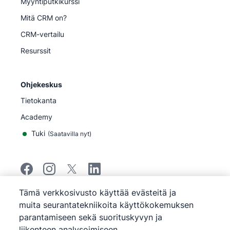
Myyntiputkikurssi
Mitä CRM on?
CRM-vertailu
Resurssit
Ohjekeskus
Tietokanta
Academy
Tuki
(
Saatavilla nyt
)
Tämä verkkosivusto käyttää evästeitä ja
©
2026
Pipedrive
muita seurantatekniikoita käyttökokemuksen
Pipedrive
Käyttöehdot
parantamiseen sekä suorituskyvyn ja
Pipedrive
Tietosuojailmoitus
liikenteen analysoimiseen