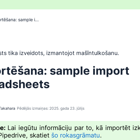
rtēšana: sample i...
ir tulkots no angļu valodas, izmantojot mašīntulkošanas rīku,
sts tika izveidots, izmantojot mašīntulkošanu.
rtēšana: sample import
adsheets
Takahara
Pēdējās izmaiņas: 2025. gada 23. jūlijs
me:
Lai iegūtu informāciju par to, kā importēt izk
Pipedrive, skatiet
šo rokasgrāmatu
.