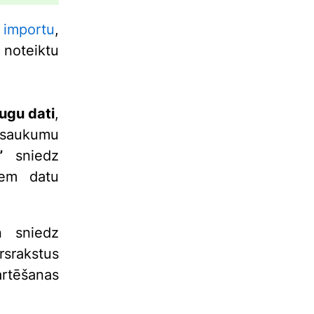
 importu
,
 noteiktu
ugu dati
,
nosaukumu
”
sniedz
iem datu
n sniedz
rsrakstus
artēšanas