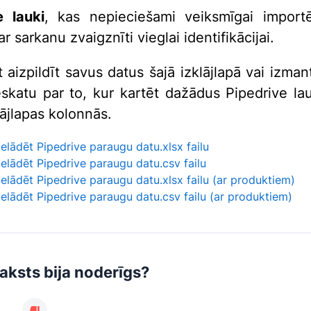
e lauki
, kas nepieciešami veiksmīgai importē
ar sarkanu zvaigznīti vieglai identifikācijai.
 aizpildīt savus datus šajā izklājlapā vai izmant
eskatu par to, kur kartēt dažādus Pipedrive la
lājlapas kolonnās.
ielādēt Pipedrive paraugu datu.xlsx failu
ielādēt Pipedrive paraugu datu.csv failu
ielādēt Pipedrive paraugu datu.xlsx failu (ar produktiem)
ielādēt Pipedrive paraugu datu.csv failu (ar produktiem)
raksts bija noderīgs?