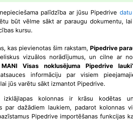
nepieciešama palīdzība ar jūsu Pipedrive
datu
ētu būt vēlme sākt ar paraugu dokumentu, lai
cības kursu.
pas, kas pievienotas šim rakstam,
Pipedrive para
ieliskus vizuālos norādījumus, un cilne ar 
 MANI Visas noklusējuma Pipedrive lauki
 atsauces informāciju par visiem pieejamaj
lai jūs varētu sākt izmantot Pipedrive.
 izklājlapas kolonnas ir krāsu kodētas u
s par dažādiem laukiem, padarot kolonnas vi
tpazīstamus Pipedrive importēšanas funkcijas k