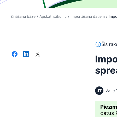
Zināšanu bāze
/
Apskati sākumu
/
Importēšana datiem
/
Impo
Šis teksts 
Šis rak
Impo
spre
JT
Jenny 
Piezī
datus 