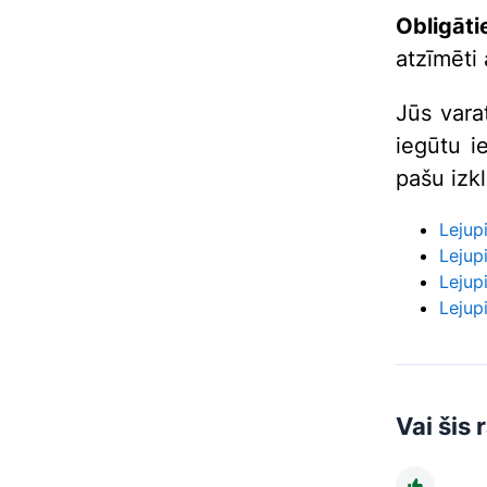
Obligāti
atzīmēti 
Jūs varat
iegūtu i
pašu izk
Lejup
Lejup
Lejup
Lejup
Vai šis 