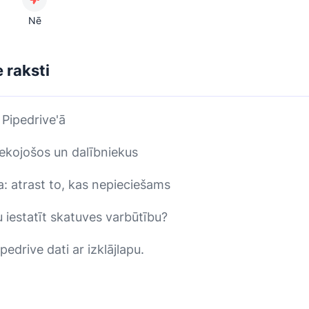
Nē
e raksti
 Pipedrive'ā
ekojošos un dalībniekus
: atrast to, kas nepieciešams
 iestatīt skatuves varbūtību?
pedrive dati ar izklājlapu.