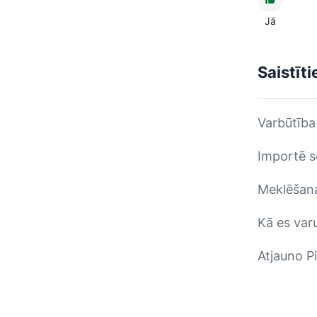
Jā
Saistīti
Varbūtība
Importē s
Meklēšana
Kā es varu
Atjauno Pi