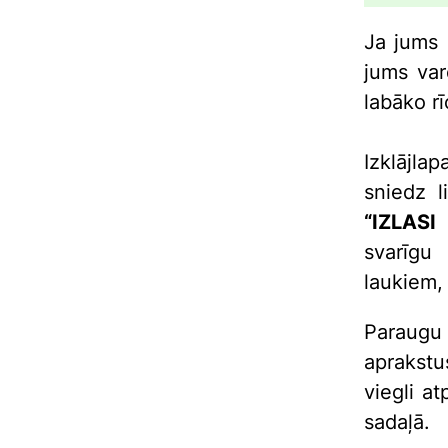
Ja jums 
jums var
labāko rī
Izklājla
sniedz l
“IZLASI
svarīgu
laukiem, 
Paraugu
aprakstu
viegli a
sadaļā.