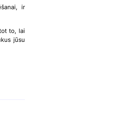
šanai, ir
ot to, lai
ukus jūsu