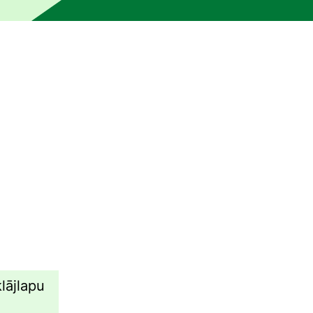
 un to nav pārlasījis vai rediģējis cilvēks. Mašīna var būt r
lājlapu