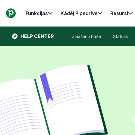
Funkcijas
Kādēļ Pipedrive
Resursi
HELP CENTER
Zināšanu bāze
Statuss