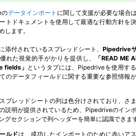
veの
データインポート
に関して支援が必要な場合
ートドキュメントを使用して最適な行動方針を
めします。
に添付されているスプレッドシート、
Pipedri
優れた視覚的手がかりを提供し、
「READ ME All
e fields」
というタブには、Pipedriveを使用す
てのデータフィールドに関する重要な参照情報
スプレッドシートの列は色分けされており、さ
の説明が提供されているため、Pipedriveのイン
ングセクションで列ヘッダーを簡単に認識できま
ールド
は、成功したインポートのために赤いア