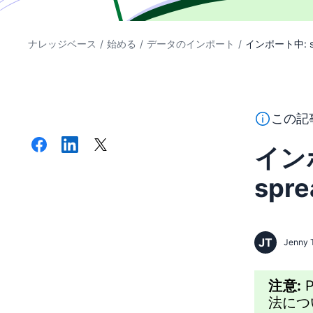
ナレッジベース
/
始める
/
データのインポート
/
インポート中: sam
このテキス
この記
インポ
spre
JT
Jenny 
注意:
法につ