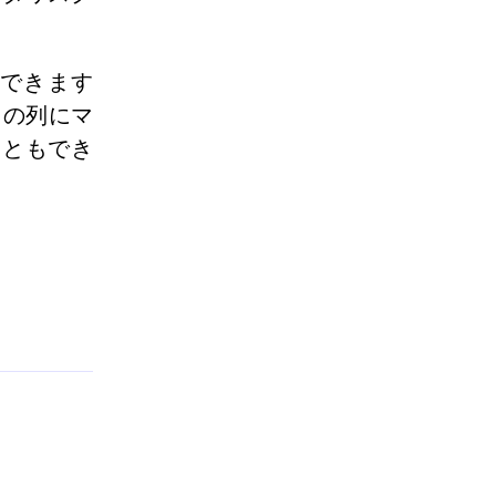
できます
トの列にマ
こともでき