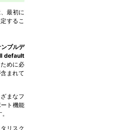
は、最初に
決定するこ
veサンプルデ
 default
るために必
が含まれて
まざまなフ
ポート機能
す。
スタリスク