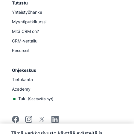
Tutustu
Yhteistyöhanke
Myyntiputkikurssi
Mitä CRM on?
CRM-vertailu
Resurssit
Ohjekeskus
Tietokanta
Academy
Tuki
(
Saatavilla nyt
)
Tämä verkkosivusto käyttää evästeitä ja