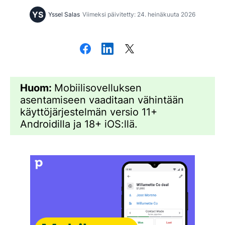
YS
Yssel Salas
Viimeksi päivitetty: 24. heinäkuuta 2026
Huom:
Mobiilisovelluksen
asentamiseen vaaditaan vähintään
käyttöjärjestelmän versio 11+
Androidilla ja 18+ iOS:llä.