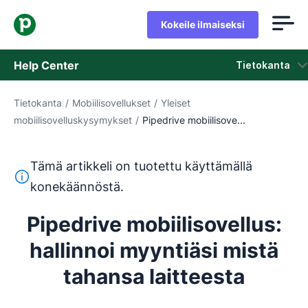
Kokeile ilmaiseksi
Help Center
Tietokanta
Tietokanta
/
Mobiilisovellukset
/
Yleiset
Tietokanta
mobiilisovelluskysymykset
/
Pipedrive mobiilisove...
Tila
Tämä artikkeli on tuotettu käyttämällä
Ota yhteyttä tukeen
Tämä teksti on käännetty englannista konekäännöstyökalul
konekäännöstä.
Pipedrive mobiilisovellus:
hallinnoi myyntiäsi mistä
tahansa laitteesta