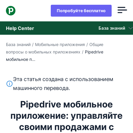
Попробуйте бесплатно
Help Center
База знаний
База знаний
/
Мобильные приложения
/
Общие
База знаний
вопросы о мобильных приложениях
/
Pipedrive
мобильное п...
Состояние
обращайтесь в службу поддержки
Эта статья создана с использованием
Этот текст переведен с английского языка с помощ
машинного перевода.
Pipedrive мобильное
приложение: управляйте
своими продажами с