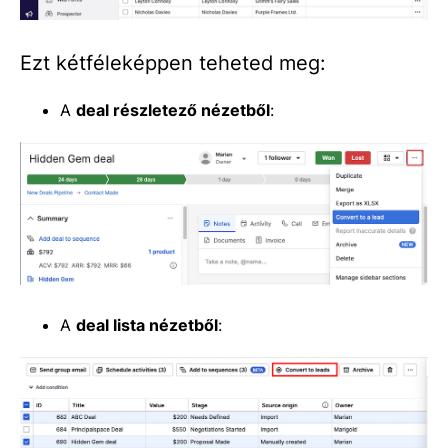
Ezt kétféleképpen teheted meg:
A
deal részletező nézetből
:
A
deal lista nézetből
: