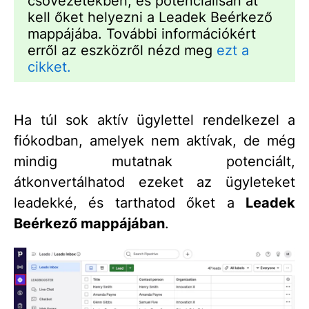
csővezetékben, és potenciálisan át
kell őket helyezni a Leadek Beérkező
mappájába. További információkért
erről az eszközről nézd meg
ezt a
cikket.
Ha túl sok aktív ügylettel rendelkezel a
fiókodban, amelyek nem aktívak, de még
mindig mutatnak potenciált,
átkonvertálhatod ezeket az ügyleteket
leadekké, és tarthatod őket a
Leadek
Beérkező mappájában
.