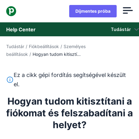
Díjmentes próba
Help Center
Tudástár
Tudástár
/
Fiókbeállítások
/
Személyes
Tudástár
beállítások
/
Hogyan tudom kitisztí...
Állapot
Ez a cikk gépi fordítás segítségével készült
Vegye fel a kapcsolatot az ügyfélszolgálattal
Ez a szöveg gépi fordítóeszközzel lett lefordítva angolr
el.
Hogyan tudom kitisztítani a
fiókomat és felszabadítani a
helyet?