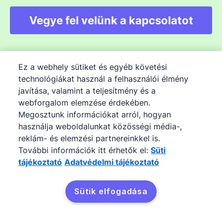
Vegye fel velünk a kapcsolatot
Ez a webhely sütiket és egyéb követési
Pipedrive
technológiákat használ a felhasználói élmény
javítása, valamint a teljesítmény és a
Rólunk
webforgalom elemzése érdekében.
Árak
Megosztunk információkat arról, hogyan
Álláslehetőségek
használja weboldalunkat közösségi média-,
reklám- és elemzési partnereinkkel is.
Blog
További információk itt érhetők el:
Süti
Híroldal
tájékoztató
Adatvédelmi tájékoztató
Termék
Sütik elfogadása
Értékesítési szoftver
Funkciók