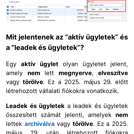
Mit jelentenek az ”aktív ügyletek” és
a ”leadek és ügyletek”?
Egy
aktív ügylet
olyan ügyletet jelent,
amely
nem
lett
megnyerve
,
elveszítve
vagy
törölve
. Ez a 2025. május 29. előtt
létrehozott vállalati fiókokra vonatkozik.
Leadek és ügyletek
a leadek és ügyletek
összesített számát jelenti, amelyek
nem
lettek
archiválva
vagy
törölve
. Ez a 2025.
május 29. után létrehozott fiókokra