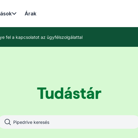
rások
Árak
ye fel a kapcsolatot az ügyfélszolgálattal
Tudástár