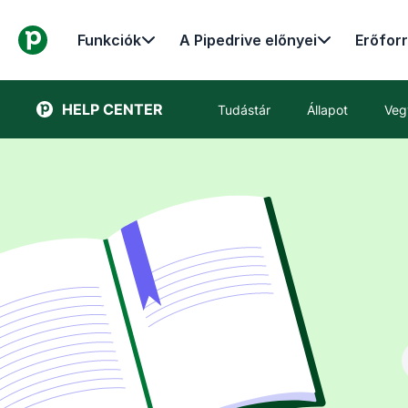
Funkciók
A Pipedrive előnyei
Erőfor
HELP CENTER
Tudástár
Állapot
Veg