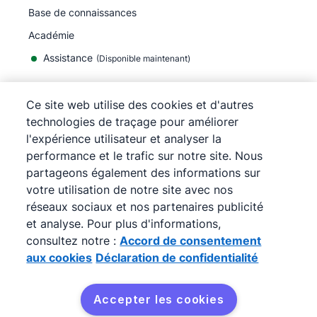
Base de connaissances
Académie
Assistance
(
Disponible maintenant
)
Ce site web utilise des cookies et d'autres
technologies de traçage pour améliorer
l'expérience utilisateur et analyser la
©
2026
Pipedrive
performance et le trafic sur notre site. Nous
Pipedrive
Conditions d'utilisation
partageons également des informations sur
Pipedrive
Politique de confidentialité
votre utilisation de notre site avec nos
Plan du site
réseaux sociaux et nos partenaires publicité
Accord de consentement aux cookies
et analyse. Pour plus d'informations,
Préférences de cookies
consultez notre :
Accord de consentement
Pipedrive est un CRM en ligne pour la vente.
aux cookies
Déclaration de confidentialité
Accepter les cookies