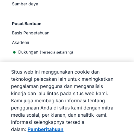
Sumber daya
Pusat Bantuan
Basis Pengetahuan
Akademi
Dukungan
(
Tersedia sekarang
)
Situs web ini menggunakan cookie dan
teknologi pelacakan lain untuk meningkatkan
pengalaman pengguna dan menganalisis
©
2026
Pipedrive
kinerja dan lalu lintas pada situs web kami.
Pipedrive
Persyaratan Layanan
Kami juga membagikan informasi tentang
Pipedrive
Pemberitahuan Privasi
penggunaan Anda di situs kami dengan mitra
Peta situs
media sosial, periklanan, dan analitik kami.
Pemberitahuan Cookie
Informasi selengkapnya tersedia
Preferensi Cookie
dalam:
Pemberitahuan
Pipedrive adalah CRM Penjualan Berbasis Web.