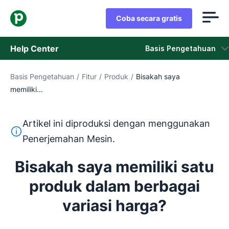
Coba secara gratis
Help Center
Basis Pengetahuan
Basis Pengetahuan
/
Fitur
/
Produk
/
Bisakah saya
Basis Pengetahuan
memiliki...
Status
Artikel ini diproduksi dengan menggunakan
Hubungi Staf Dukungan
Teks ini diterjemahkan dari bahasa Inggris dengan mengg
Penerjemahan Mesin.
Bisakah saya memiliki satu
produk dalam berbagai
variasi harga?