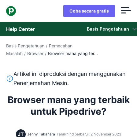
Coba secara gratis
Help Center
Basis Pengetahuan
Basis Pengetahuan
/
Pemecahan
Basis Pengetahuan
Masalah
/
Browser
/
Browser mana yang ter...
Status
Artikel ini diproduksi dengan menggunakan
Hubungi Staf Dukungan
Teks ini diterjemahkan dari bahasa Inggris dengan mengg
Penerjemahan Mesin.
Browser mana yang terbaik
untuk Pipedrive?
JT
Jenny Takahara
Terakhir diperbarui: 2 November 2023