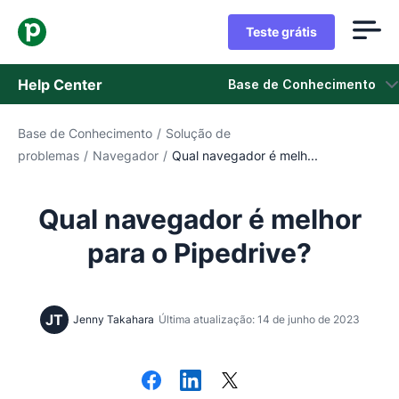
Teste grátis
Help Center
Base de Conhecimento
Base de Conhecimento
/
Solução de
Base de Conhecimento
problemas
/
Navegador
/
Qual navegador é melh...
Status
Qual navegador é melhor
Fale com o Suporte
para o Pipedrive?
JT
Jenny Takahara
Última atualização: 14 de junho de 2023