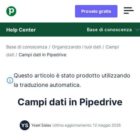
Provalo gratis
Help Center
Base di conoscenza
Base di conoscenza
/
Organizzando i tuoi dati
/
Campi
Base di conoscenza
dati
/
Campi dati in Pipedrive
Stato
Questo articolo è stato prodotto utilizzando
Contatta l'assistenza
Questo testo è stato tradotto dall'inglese utilizzando u
la traduzione automatica.
Campi dati in Pipedrive
YS
Yssel Salas
Ultimo aggiornamento: 12 maggio 2026