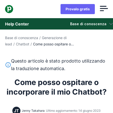
Provalo gratis
Help Center
Base di conoscenza
Base di conoscenza
/
Generazione di
Base di conoscenza
lead
/
Chatbot
/
Come posso ospitare o...
Stato
Questo articolo è stato prodotto utilizzando
Contatta l'assistenza
Questo testo è stato tradotto dall'inglese utilizzando u
la traduzione automatica.
Come posso ospitare o
incorporare il mio Chatbot?
JT
Jenny Takahara
Ultimo aggiornamento: 14 giugno 2023