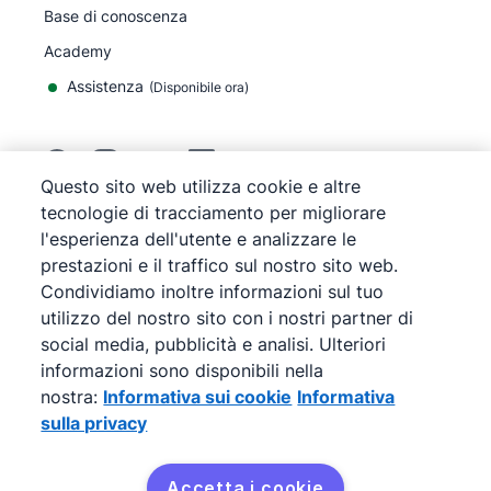
Base di conoscenza
Academy
Assistenza
(
Disponibile ora
)
Questo sito web utilizza cookie e altre
tecnologie di tracciamento per migliorare
©
2026
Pipedrive
l'esperienza dell'utente e analizzare le
Pipedrive
Termini di servizio
prestazioni e il traffico sul nostro sito web.
Pipedrive
Informativa sulla privacy
Condividiamo inoltre informazioni sul tuo
Mappa del sito
Informativa sui cookie
utilizzo del nostro sito con i nostri partner di
social media, pubblicità e analisi. Ulteriori
Preferenze cookie
informazioni sono disponibili nella
Pipedrive è una soluzione CRM di vendite basata su
nostra:
Informativa sui cookie
Informativa
web.
sulla privacy
Accetta i cookie