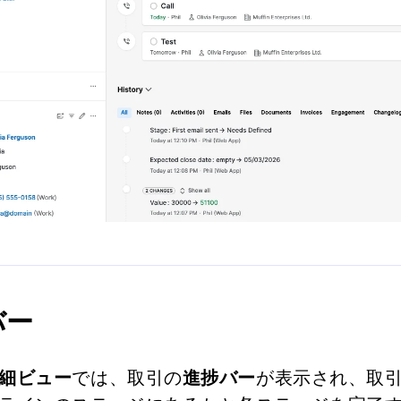
バー
細ビュー
では、取引の
進捗バー
が表示され、取