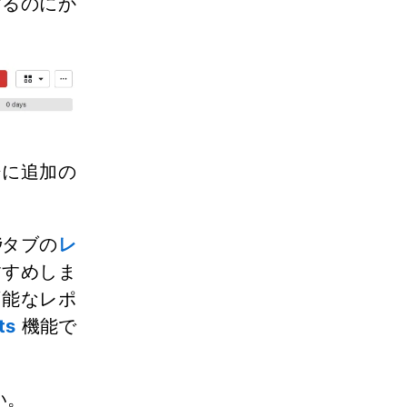
するのにか
ジに追加の
捗
タブの
レ
すすめしま
可能なレポ
ts
機能で
。
い。