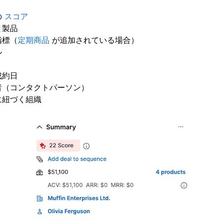
の
スコア
と製品
指標（
定期商品
が追加されている場合）
ル
成約日
者（コンタクトパーソン）
に紐づく組織