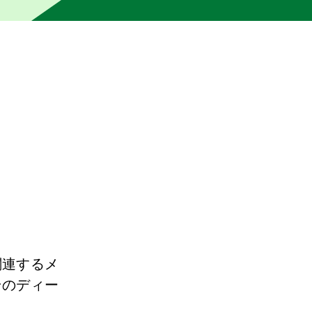
の編集者によって校正されていません。機械は不正確または不
関連するメ
そのディー