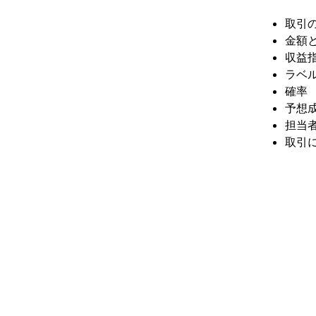
取引
金額
収益
ラベ
確率
予想
担当
取引