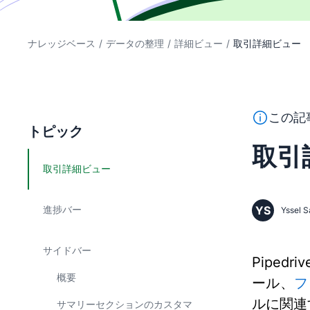
ナレッジベース
/
データの整理
/
詳細ビュー
/
取引詳細ビュー
このテキス
この記
トピック
取引
取引詳細ビュー
進捗バー
YS
Yssel S
サイドバー
Piped
概要
ール、
フ
ルに関連
サマリーセクションのカスタマ