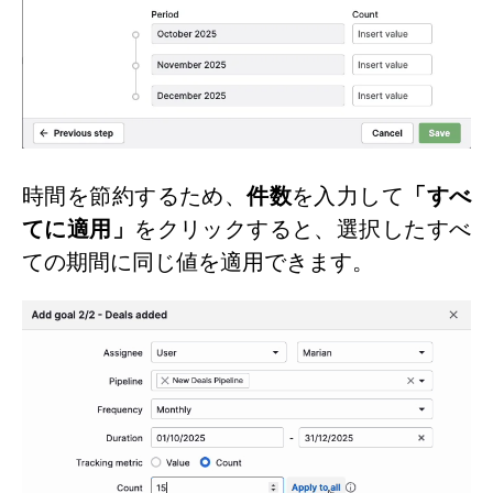
時間を節約するため、
件数
を入力して
「すべ
てに適用」
をクリックすると、選択したすべ
ての期間に同じ値を適用できます。