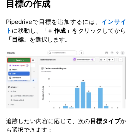
目標の作成
Pipedriveで目標を追加するには、
インサイ
ト
に移動し、
「+ 作成」
をクリックしてから
「目標」
を選択します。
追跡したい内容に応じて、次の
目標タイプ
か
ら選択できます：