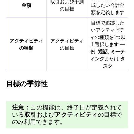
取引および予測
金額
成したい合計金
の目標
額を定義します
目標で追跡した
いアクティビテ
ィの種類を1つ以
アクティビティ
アクティビティ
上選択します —
の種類
の目標
例:
通話
,
ミーテ
ィング
または
タ
スク
目標の季節性
注意：
この機能は、終了日が定義されて
いる
取引
および
アクティビティ
の目標で
のみ利用できます。