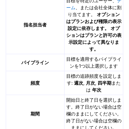
目標を特定のユーザー、
チ
ーム
、または会社全体に割
り当てます。
オプション
はプランおよび権限の表示
指名担当者
設定に依存します。
オプ
ションはプランと許可の表
示設定によって異なりま
す。
目標を適用するパイプライ
パイプライン
ンを1つ以上選択します
目標の追跡頻度を設定しま
頻度
す:
週次
,
月次
,
四半期
また
は
年次
開始日と終了日を選択しま
す。終了日がない場合は空
期間
欄のままにしてください。
終了日がない場合は空欄の
ままにしてください。