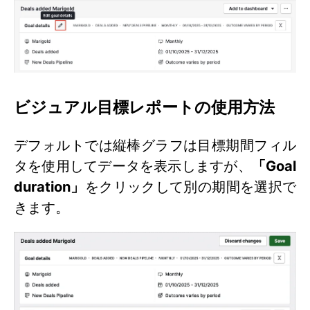
ビジュアル目標レポートの使用方法
デフォルトでは縦棒グラフは目標期間フィル
タを使用してデータを表示しますが、
「Goal
duration」
をクリックして別の期間を選択で
きます。