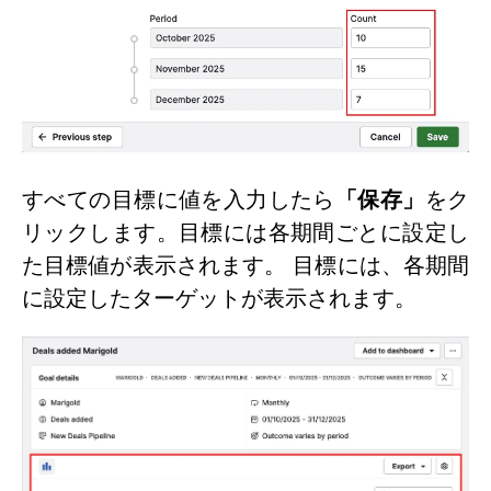
すべての目標に値を入力したら
「保存」
をク
リックします。目標には各期間ごとに設定し
た目標値が表示されます。 目標には、各期間
に設定したターゲットが表示されます。