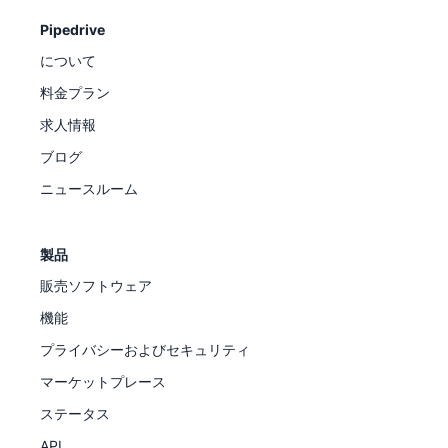
Pipedrive
について
料金プラン
求人情報
ブログ
ニュースルーム
製品
販売ソフトウェア
機能
プライバシーおよびセキュリティ
マーケットプレース
ステータス
API