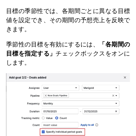
目標の季節性では、各期間ごとに異なる目標
値を設定でき、その期間の予想売上を反映で
きます。
季節性の目標を有効にするには、
「各期間の
目標を指定する」
チェックボックスをオンに
します。