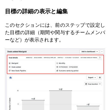
目標の詳細の表示と編集
このセクションには、前のステップで設定し
た目標の詳細（期間や関与するチームメンバ
ーなど）が表示されます。