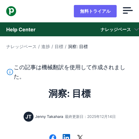
無料トライアル
Help Center
ナレッジベース
ナレッジベース
/
進捗
/
目標
/
洞察: 目標
ナレッジベース
ステータス
この記事は機械翻訳を使用して作成されまし
このテキストは機械翻訳ツールを使用して英語から翻訳さ
た。
サポートに問い合わせる
洞察: 目標
JT
Jenny Takahara
最終更新日：2025年12月14日