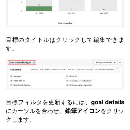
目標のタイトルはクリックして編集できま
す。
目標フィルタを更新するには、
goal details
にカーソルを合わせ、
鉛筆アイコン
をクリッ
クします。