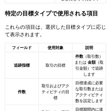
特定の目標タイプで使用される項目
これらの項目は、選択した目標タイプに応じ
て表示されます。
フィールド
使用対象
説明
件数
（取引数）
または
金額
（取
追跡指標
取引の目標
引金額）で追跡
します
目標達成に必要
取引およびアク
な取引数または
件数
ティビティの目
アクティビティ
標
数を設定します
目標期間内に達