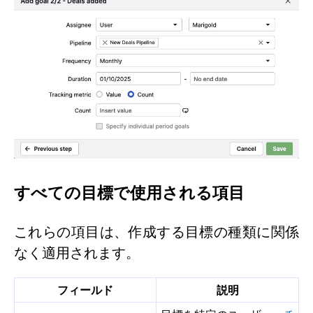
すべての目標で使用される項目
これらの項目は、作成する目標の種類に関係
なく適用されます。
フィールド
説明