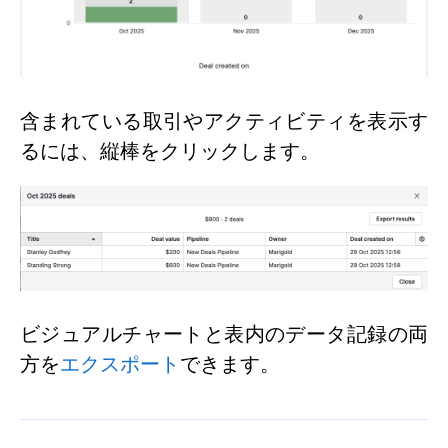
含まれている取引やアクティビティを表示す
るには、縦棒をクリックします。
ビジュアルチャートと表内のデータ記録の両
方を
エクスポート
できます。