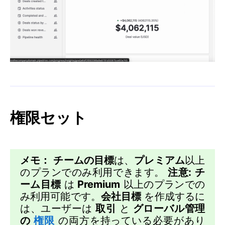
権限セット
メモ：
チームの目標
は、
プレミアム
以上
のプランでのみ利用できます。
注意:
チ
ーム目標
は
Premium
以上のプランでの
み利用可能です。
会社目標
を作成するに
は、ユーザーは
取引
と
グローバル管理
の
権限
の両方を持っている必要があり