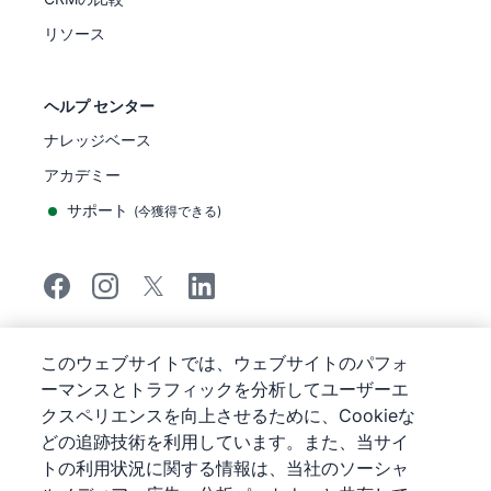
リソース
ヘルプ センター
ナレッジベース
アカデミー
サポート
(
今獲得できる
)
©
2026
Pipedrive
このウェブサイトでは、ウェブサイトのパフォ
Pipedrive
サービス利用規約
ーマンスとトラフィックを分析してユーザーエ
Pipedrive
プライバシー通知
クスペリエンスを向上させるために、Cookieな
サイトマップ
クッキーに関する通知
どの追跡技術を利用しています。また、当サイ
トの利用状況に関する情報は、当社のソーシャ
Cookie 優先設定