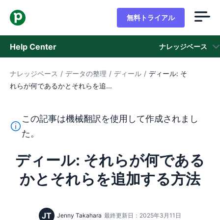
無料トライアル
Help Center
ナレッジベース
ナレッジベース
/
データの整理
/
ディール
/
ディール: そ
ナレッジベース
れらが何であるかとそれらを追...
ステータス
この記事は機械翻訳を使用して作成されまし
サポートに問い合わせる
このテキストは機械翻訳ツールを使用して英語から翻訳さ
た。
ディール: それらが何である
かとそれらを追加する方法
JT
Jenny Takahara
最終更新日：2025年3月11日