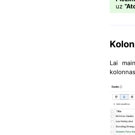
uz
“At
Kolon
Lai main
kolonnas