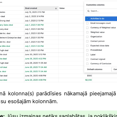
nā kolonna(s) parādīsies nākamajā pieejamajā
jūsu esošajām kolonnām.
e:
Jūsu izmaiņas netiks saglabātas, ja noklikšķi