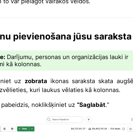
 to var pielāgot vairākos veidos.
nu pievienošana jūsu saraksta
me:
Darījumu, personas un organizācijas lauki ir
mi kā kolonnas.
iniet uz
zobrata
ikonas saraksta skata augšē
izvēlieties, kuri laukus vēlaties kā kolonnas.
 pabeidzis, noklikšķiniet uz
“
Saglabāt
.”