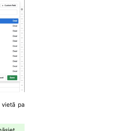
 vietā pa
nāsiet