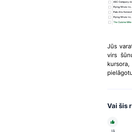
Jūs vara
virs šūn
kursora, 
pielāgot
Vai šis 
Jā