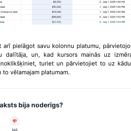
t arī pielāgot savu kolonnu platumu, pārvietojo
u dalītāja, un, kad kursors mainās uz izmē
noklikšķiniet, turiet un pārvietojiet to uz kādu
u to vēlamajam platumam.
raksts bija noderīgs?
Nē