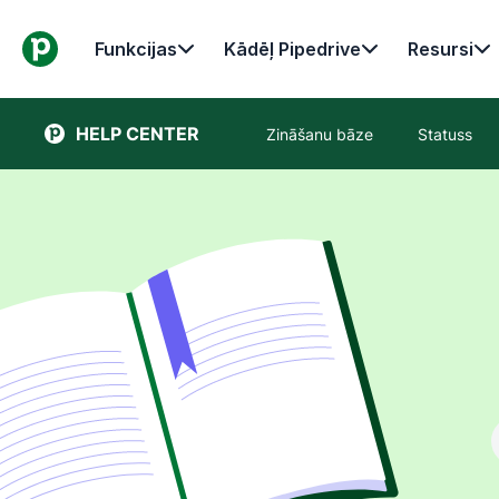
Funkcijas
Kādēļ Pipedrive
Resursi
HELP CENTER
Zināšanu bāze
Statuss