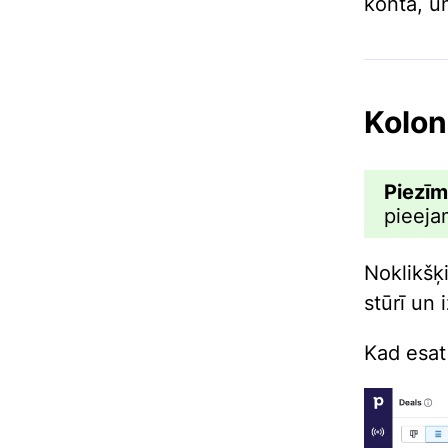
kontā, un
Kolon
Piezī
pieeja
Noklikšķ
stūrī un 
Kad esat