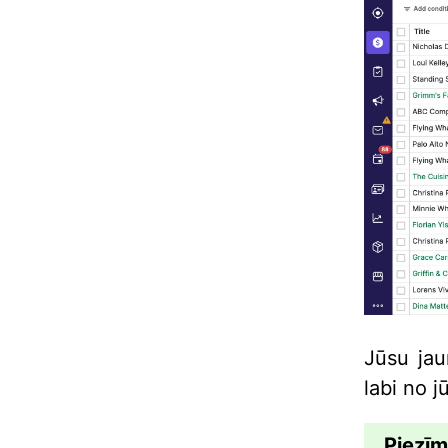
Jūsu jau
labi no 
Piezīm