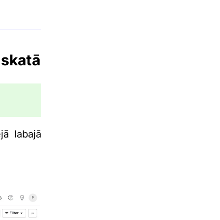
 skatā
jā labajā