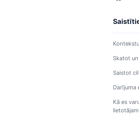
Saistīti
Kontekstu
Skatot un 
Saistot ci
Darījuma 
Kā es var
lietotājam