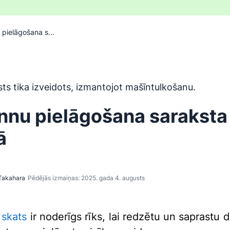
 pielāgošana s...
ir tulkots no angļu valodas, izmantojot mašīntulkošanas rīku,
sts tika izveidots, izmantojot mašīntulkošanu.
nnu pielāgošana saraksta
ā
Takahara
Pēdējās izmaiņas: 2025. gada 4. augusts
a
skats
ir noderīgs rīks, lai redzētu un saprastu 