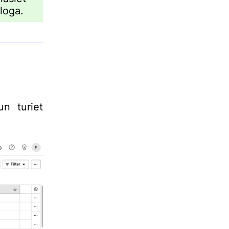
loga
.
un turiet