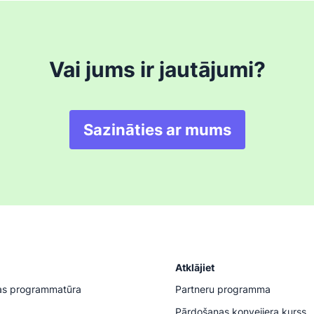
Vai jums ir jautājumi?
Sazināties ar mums
Atklājiet
as programmatūra
Partneru programma
Pārdošanas konveijera kurss