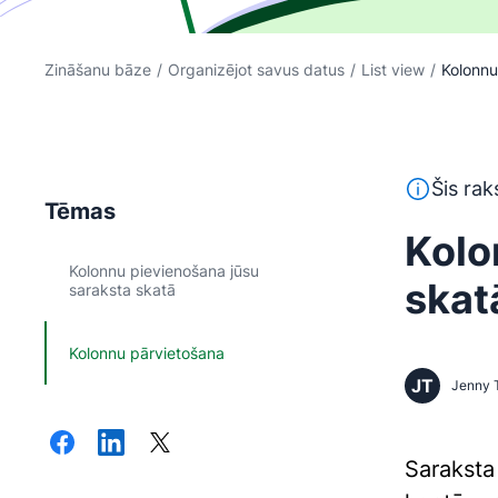
Zināšanu bāze
/
Organizējot savus datus
/
List view
/
Kolonnu
Šis teksts 
Šis rak
Tēmas
Kolo
Kolonnu pievienošana jūsu
skat
saraksta skatā
Kolonnu pārvietošana
JT
Jenny 
Sarakst