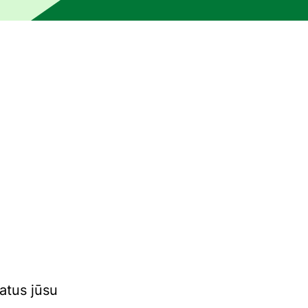
 un to nav pārlasījis vai rediģējis cilvēks. Mašīna var būt r
datus jūsu