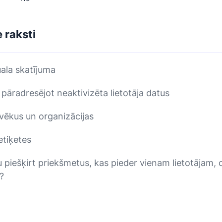
e raksti
ala skatījuma
pāradresējot neaktivizēta lietotāja datus
lvēkus un organizācijas
etiķetes
u piešķirt priekšmetus, kas pieder vienam lietotājam, 
?