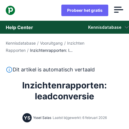
Probeer het gratis
Help Center
Kennisdatabase
Kennisdatabase
/
Vooruitgang
/
Inzichten
Kennisdatabase
Rapporten
/
Inzichtenrapporten: l...
Status
Deze tekst is automatisch vertaald uit het Engels, zon
Dit artikel is automatisch vertaald
Neem contact op met het ondersteuningsteam
Inzichtenrapporten:
leadconversie
YS
Yssel Salas
Laatst bijgewerkt: 6 februari 2026