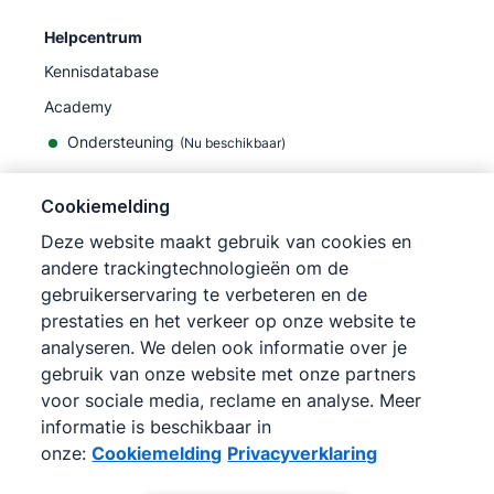
Helpcentrum
Kennisdatabase
Academy
Ondersteuning
(
Nu beschikbaar
)
Cookiemelding
Deze website maakt gebruik van cookies en
andere trackingtechnologieën om de
©
2026
Pipedrive
gebruikerservaring te verbeteren en de
Pipedrive
Gebruiksvoorwaarden
prestaties en het verkeer op onze website te
Pipedrive
Privacyverklaring
analyseren. We delen ook informatie over je
Siteoverzicht
gebruik van onze website met onze partners
Cookiemelding
voor sociale media, reclame en analyse. Meer
Cookievoorkeuren
informatie is beschikbaar in
Pipedrive is een online CRM voor sales.
onze:
Cookiemelding
Privacyverklaring