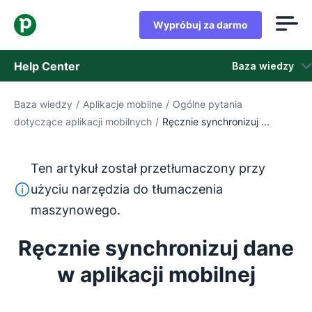
Wypróbuj za darmo
Help Center
Baza wiedzy
Baza wiedzy
/
Aplikacje mobilne
/
Ogólne pytania
Baza wiedzy
dotyczące aplikacji mobilnych
/
Ręcznie synchronizuj ...
Stan
Ten artykuł został przetłumaczony przy
Skontaktuj się z obsługą klienta
Ten tekst został przetłumaczony z języka angielskiego
użyciu narzędzia do tłumaczenia
maszynowego.
Ręcznie synchronizuj dane
w aplikacji mobilnej