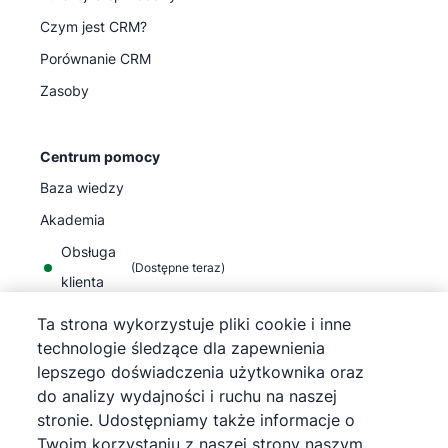
Czym jest CRM?
Porównanie CRM
Zasoby
Centrum pomocy
Baza wiedzy
Akademia
Obsługa
(
Dostępne teraz
)
klienta
Ta strona wykorzystuje pliki cookie i inne
technologie śledzące dla zapewnienia
lepszego doświadczenia użytkownika oraz
do analizy wydajności i ruchu na naszej
©
2026
Pipedrive
stronie. Udostępniamy także informacje o
Pipedrive
Warunki korzystania z usługi
Twoim korzystaniu z naszej strony naszym