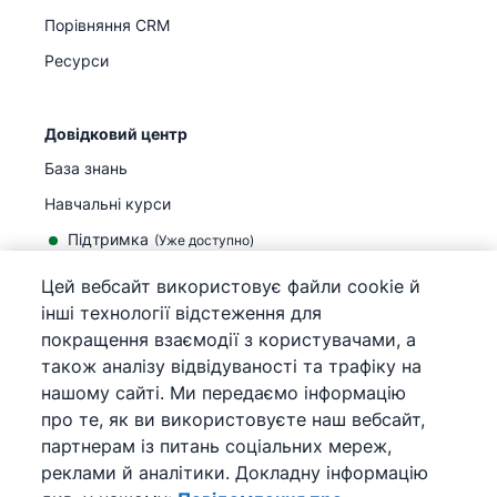
Порівняння CRM
Ресурси
Довідковий центр
База знань
Навчальні курси
Підтримка
(
Уже доступно
)
Цей вебсайт використовує файли cookie й
інші технології відстеження для
покращення взаємодії з користувачами, а
також аналізу відвідуваності та трафіку на
©
2026
Pipedrive
нашому сайті. Ми передаємо інформацію
Pipedrive
Умови використання
про те, як ви використовуєте наш вебсайт,
Pipedrive
Повідомлення про конфіденційність
партнерам із питань соціальних мереж,
Мапа сайту
реклами й аналітики. Докладну інформацію
Повідомлення про використання файлів cookie