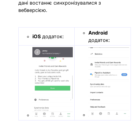
дані востаннє синхронізувалися з
вебверсією.
Android
iOS
додаток:
додаток: