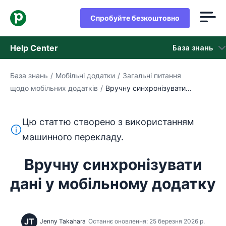
Спробуйте безкоштовно
Help Center
База знань
База знань
/
Мобільні додатки
/
Загальні питання
База знань
щодо мобільних додатків
/
Вручну синхронізувати...
Стан
Цю статтю створено з використанням
Зверніться в службу підтримки
Цей текст перекладено з англійської мови за допом
машинного перекладу.
Вручну синхронізувати
дані у мобільному додатку
JT
Jenny Takahara
Останнє оновлення: 25 березня 2026 р.