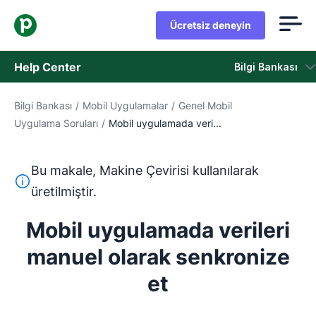
Ücretsiz deneyin
Help Center
Bilgi Bankası
Bilgi Bankası
/
Mobil Uygulamalar
/
Genel Mobil
Bilgi Bankası
Uygulama Soruları
/
Mobil uygulamada veri...
Durum
Bu makale, Makine Çevirisi kullanılarak
Destek Birimiyle İletişime Geçin
Bu metin, İngilizceden Makine Çevirisi aracı kullanılarak ç
üretilmiştir.
Mobil uygulamada verileri
manuel olarak senkronize
et