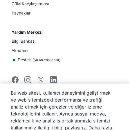
CRM Karşılaştırması
Kaynaklar
Yardım Merkezi
Bilgi Bankası
Akademi
Destek
(
Şu an erişilebilir
)
Bu web sitesi, kullanıcı deneyimini geliştirmek
©
2026
Pipedrive
ve web sitemizdeki performansı ve trafiği
Pipedrive
Hizmet Koşulları
analiz etmek için çerezler ve diğer izleme
Pipedrive
Gizlilik Bildirimi
teknolojilerini kullanır. Ayrıca sosyal medya,
Site haritası
reklamcılık ve analiz iş ortaklarımızla sitemizi
Çerez Bildirimi
kullanımınız ile ilgili bilgi paylaşırız. Daha fazla
Çerez Tercihleri