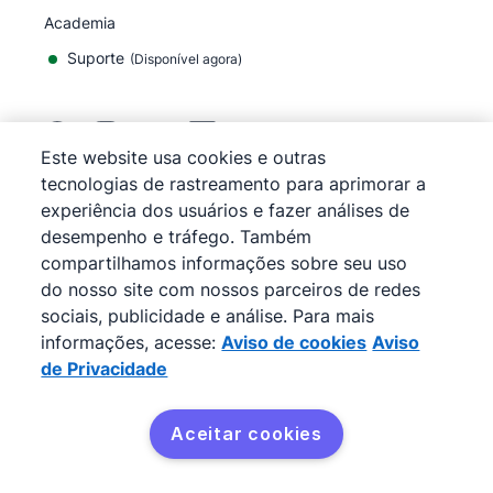
Academia
Suporte
(
Disponível agora
)
Este website usa cookies e outras
tecnologias de rastreamento para aprimorar a
©
2026
Pipedrive
experiência dos usuários e fazer análises de
Pipedrive
Termos de Serviço
desempenho e tráfego. Também
Pipedrive
Aviso de Privacidade
compartilhamos informações sobre seu uso
Mapa do site
do nosso site com nossos parceiros de redes
Aviso de cookies
sociais, publicidade e análise. Para mais
Preferências de cookies
informações, acesse:
Aviso de cookies
Aviso
O Pipedrive é um CRM de vendas baseado na web.
de Privacidade
Aceitar cookies