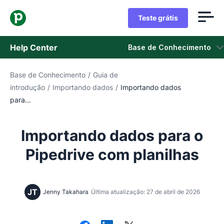
Teste grátis
Help Center
Base de Conhecimento
Base de Conhecimento
/
Guia de
Base de Conhecimento
introdução
/
Importando dados
/
Importando dados
para...
Status
Fale com o Suporte
Importando dados para o
Pipedrive com planilhas
JT
Jenny Takahara
Última atualização: 27 de abril de 2026