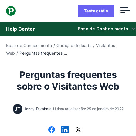
Teste grátis
Help Center
Base de Conhecimento
Base de Conhecimento
/
Geração de leads
/
Visitantes
Base de Conhecimento
Web
/
Perguntas frequentes ...
Status
Perguntas frequentes
Fale com o Suporte
sobre o Visitantes Web
JT
Jenny Takahara
Última atualização: 25 de janeiro de 2022