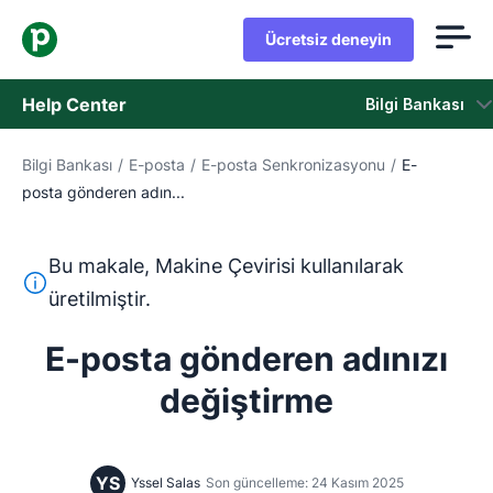
Ücretsiz deneyin
Help Center
Bilgi Bankası
Bilgi Bankası
/
E-posta
/
E-posta Senkronizasyonu
/
E-
Bilgi Bankası
posta gönderen adın...
Durum
Bu makale, Makine Çevirisi kullanılarak
Destek Birimiyle İletişime Geçin
Bu metin, İngilizceden Makine Çevirisi aracı kullanılarak ç
üretilmiştir.
E-posta gönderen adınızı
değiştirme
YS
Yssel Salas
Son güncelleme: 24 Kasım 2025