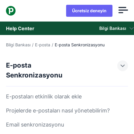
Ücretsiz deneyin
Help Center
Bilgi Bankası
Bilgi Bankası
/
E-posta
/
E-posta Senkronizasyonu
Bilgi Bankası
Durum
E-posta
Senkronizasyonu
Destek Birimiyle İletişime Geçin
E-postaları etkinlik olarak ekle
Projelerde e-postaları nasıl yönetebilirim?
Email senkronizasyonu