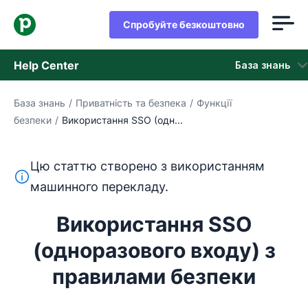
Спробуйте безкоштовно
Help Center
База знань
База знань
/
Приватність та безпека
/
Функції
База знань
безпеки
/
Використання SSO (одн...
Стан
Цю статтю створено з використанням
Зверніться в службу підтримки
Цей текст перекладено з англійської мови за допом
машинного перекладу.
Використання SSO
(одноразового входу) з
правилами безпеки