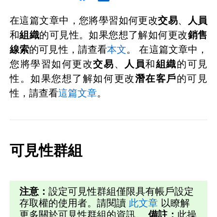
在這篇文章中，您將學習如何更改
交易
、
人員
和
組織
的可見性。如果您想了解如何更改
銷售
線索
的可見性，請查看
本文
。 在這篇文章中，
您將學習如何更改
交易
、
人員
和
組織
的可見
性。如果您想了解如何更改
潛在客戶
的可見
性，請查看
這篇文章
。
可見性群組
注意：
設定可見性群組僅限具有帳戶設定
存取權的使用者。請閱讀
此文章
以瞭解
更多關於可見性群組的資訊。
備註
：
此操