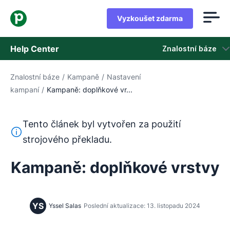
Vyzkoušet zdarma
Help Center
Znalostní báze
Znalostní báze
/
Kampaně
/
Nastavení
Znalostní báze
kampaní
/
Kampaně: doplňkové vr...
Stav
Tento článek byl vytvořen za použití
Kontaktovat podporu
Tento text byl přeložen z angličtiny pomocí nástroje pro
strojového překladu.
Kampaně: doplňkové vrstvy
YS
Yssel Salas
Poslední aktualizace: 13. listopadu 2024