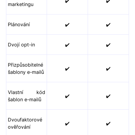
✔️
✔️
marketingu
Plánování
✔️
✔️
Dvojí opt-in
✔️
✔️
Přizpůsobitelné
✔️
✔️
šablony e-mailů
Vlastní kód
✔️
✔️
šablon e-mailů
Dvoufaktorové
✔️
✔️
ověřování