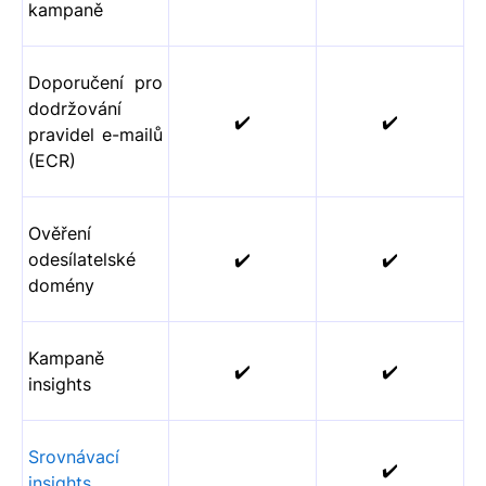
kampaně
Doporučení pro
dodržování
✔️
✔️
pravidel e-mailů
(ECR)
Ověření
odesílatelské
✔️
✔️
domény
Kampaně
✔️
✔️
insights
Srovnávací
✔️
insights