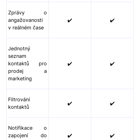
Zprávy o
angažovanosti
✔️
✔️
v reálném čase
Jednotný
seznam
kontaktů pro
✔️
✔️
prodej a
marketing
Filtrování
✔️
✔️
kontaktů
Notifikace o
zapojení do
✔️
✔️