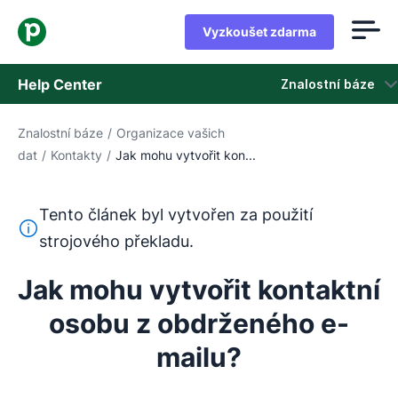
Vyzkoušet zdarma
Help Center
Znalostní báze
Znalostní báze
/
Organizace vašich
Znalostní báze
dat
/
Kontakty
/
Jak mohu vytvořit kon...
Stav
Tento článek byl vytvořen za použití
Kontaktovat podporu
Tento text byl přeložen z angličtiny pomocí nástroje pro
strojového překladu.
Jak mohu vytvořit kontaktní
osobu z obdrženého e-
mailu?