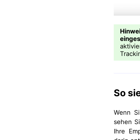
Hinwe
einges
aktivi
Tracki
So si
Wenn Si
sehen S
Ihre Em