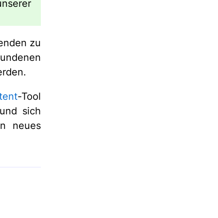
unserer
senden zu
bundenen
erden.
tent
-Tool
und sich
en neues