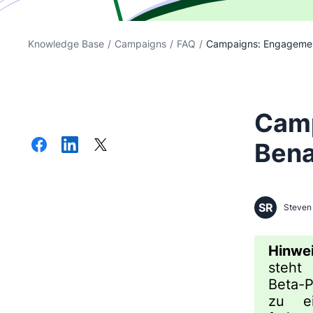
Knowledge Base
/
Campaigns
/
FAQ
/
Campaigns: Engagemen
Camp
Bena
SR
Steven 
Hinwei
steht
Beta-P
zu ei