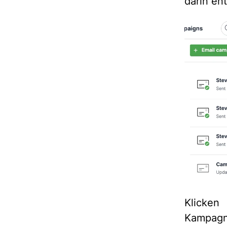
darin en
Klick
Kampagn