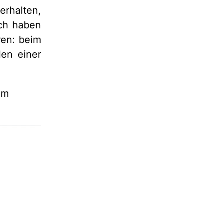
rhalten,
ch haben
ren: beim
en einer
am