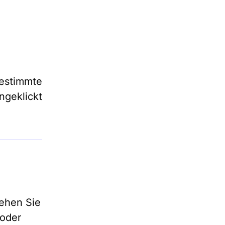
estimmte
geklickt
ehen Sie
 oder