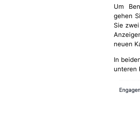
Um Bena
gehen S
Sie zwei
Anzeige
neuen K
In beide
unteren 