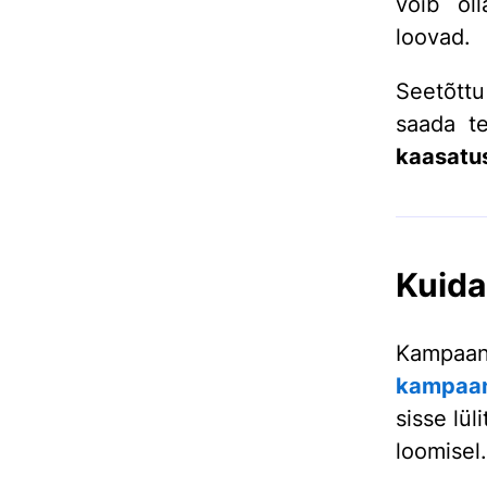
võib oll
loovad.
Seetõttu
saada t
kaasatu
Kuida
Kampaani
kampaa
sisse lü
loomisel.