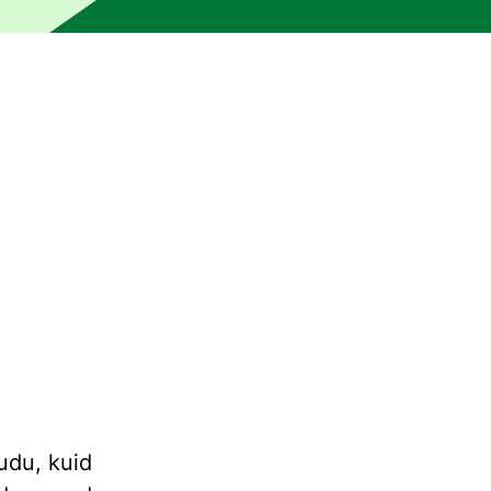
pole seda üle toimetanud. Masin võis tekitada ebatäpsusi või
udu, kuid