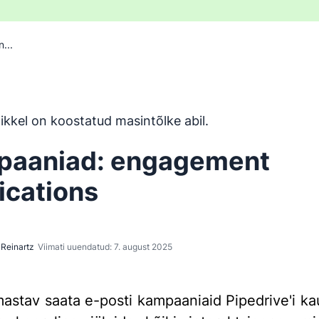
...
n tõlgitud inglise keelest masintõlketööriistaga ja inimene 
ikkel on koostatud masintõlke abil.
paaniad: engagement
fications
Reinartz
Viimati uuendatud: 7. august 2025
stav saata e-posti kampaaniaid Pipedrive'i ka