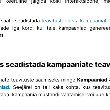
a keeruline jälgida kõiki interaktsioone, 
 saate seadistada
teavitustööriista
kampaaniate
eade iga kord, kui teie kampaaniad genereer
st
.
s seadistada kampaaniate teav
ate teavituste saamiseks minge
Kampaaniad
niad
. Seejärel on teil kaks kohta, kus teavit
litada: kampaania mustandi vaatamisel või uue 