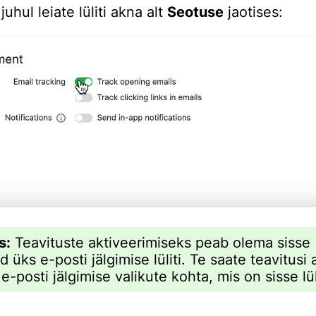
uhul leiate lüliti akna alt
Seotuse
jaotises:
s:
Teavituste aktiveerimiseks peab olema sisse
ud üks e-posti jälgimise lüliti. Te saate teavitusi 
-posti jälgimise valikute kohta, mis on sisse lül