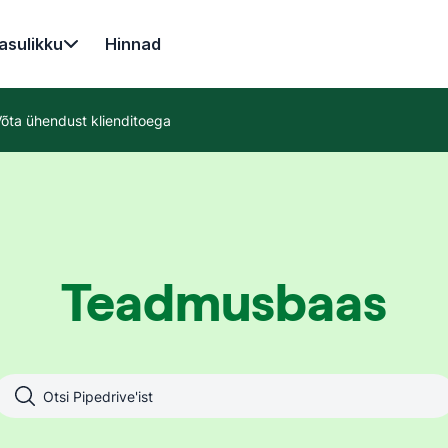
asulikku
Hinnad
õta ühendust klienditoega
Teadmusbaas