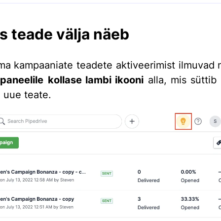
s teade välja näeb
ma kampaaniate teadete aktiveerimist ilmuvad 
paneelile
kollase lambi ikooni
alla, mis süttib
e uue teate.