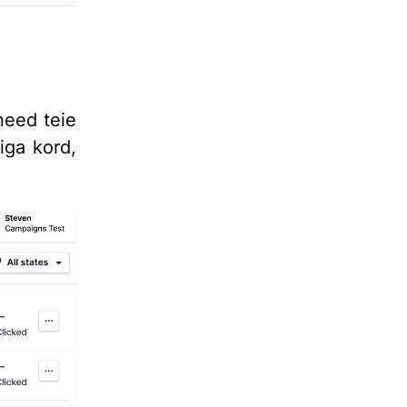
need teie
 iga kord,