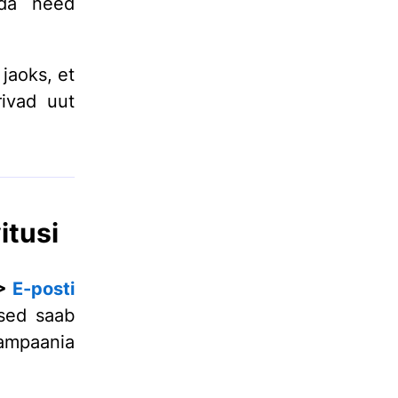
mida need
jaoks, et
ivad uut
itusi
 >
E-posti
used saab
kampaania