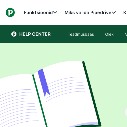
Funktsioonid
Miks valida Pipedrive
K
HELP CENTER
Teadmusbaas
Olek
V