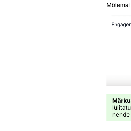
Mõlemal j
Märku
lülitat
nende e