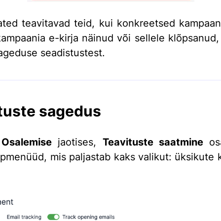
ted teavitavad teid, kui konkreetsed kampaan
kampaania e-kirja näinud või sellele klõpsanud,
sageduse seadistustest.
tuste sagedus
t
Osalemise
jaotises,
Teavituste saatmine
osa
ppmenüüd, mis paljastab kaks valikut: üksikute 