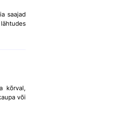
ia saajad
 lähtudes
 kõrval,
kaupa või