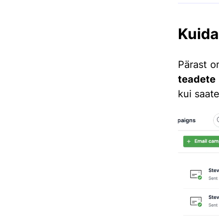
Kuida
Pärast o
teadete 
kui saat