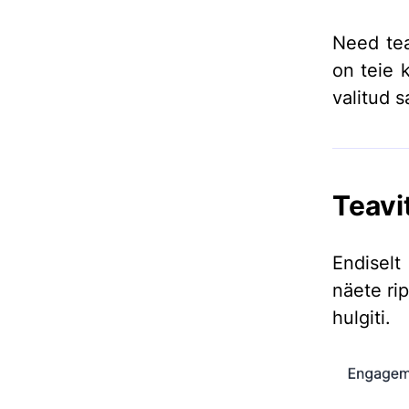
Need tea
on teie 
valitud 
Teavi
Endisel
näete ri
hulgiti.