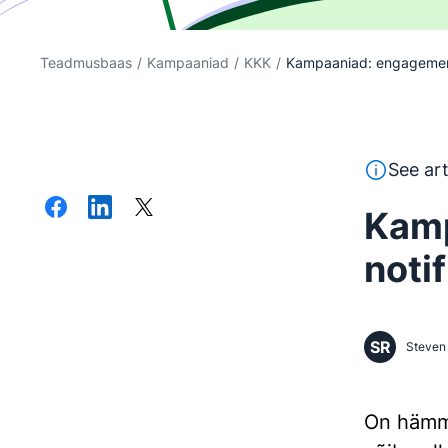
Teadmusbaas
/
Kampaaniad
/
KKK
/
Kampaaniad: engagemen
See tekst o
See art
Kam
noti
SR
Steven 
On hämma