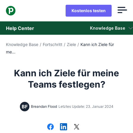
Kostenlos testen
Help Center
Knowledge Base
Knowledge Base
/
Fortschritt
/
Ziele
/
Kann ich Ziele für
Knowledge Base
me...
Status
Kann ich Ziele für meine
Support kontaktieren
Teams festlegen?
BF
Breandan Flood
Letztes Update: 23. Januar 2024