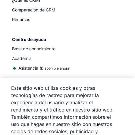
¿Qué es CRM?
Comparación de CRM
Recursos
Centro de ayuda
Base de conocimiento
Academia
Asistencia
(
Disponible ahora
)
Este sitio web utiliza cookies y otras
tecnologías de rastreo para mejorar la
experiencia del usuario y analizar el
©
2026
Pipedrive
rendimiento y el tráfico en nuestro sitio web.
Pipedrive
Términos de servicio
También compartimos información sobre el
Pipedrive
Aviso de privacidad
uso que hagas en nuestro sitio con nuestros
Mapa del sitio
socios de redes sociales, publicidad y
Aviso de Cookies