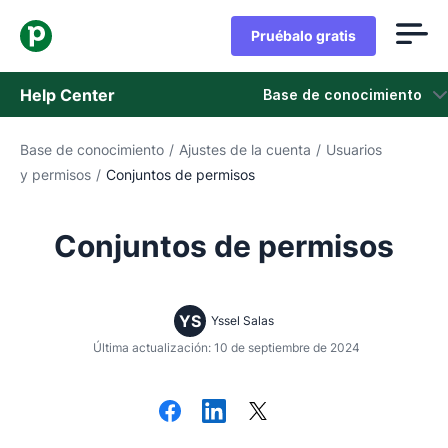
Pruébalo gratis
Help Center
Base de conocimiento
Base de conocimiento
/
Ajustes de la cuenta
/
Usuarios
Base de conocimiento
y permisos
/
Conjuntos de permisos
Estado
Conjuntos de permisos
Contáctanos
YS
Yssel Salas
Última actualización: 10 de septiembre de 2024