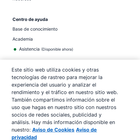
Centro de ayuda
Base de conocimiento
Academia
Asistencia
(
Disponible ahora
)
Este sitio web utiliza cookies y otras
tecnologías de rastreo para mejorar la
experiencia del usuario y analizar el
©
2026
Pipedrive
rendimiento y el tráfico en nuestro sitio web.
Pipedrive
Términos de servicio
También compartimos información sobre el
Pipedrive
Aviso de privacidad
uso que hagas en nuestro sitio con nuestros
Mapa del sitio
socios de redes sociales, publicidad y
Aviso de Cookies
análisis. Hay más información disponible en
Preferencias de cookies
nuestro:
Aviso de Cookies
Aviso de
Pipedrive es un CRM de ventas basado en la web.
privacidad