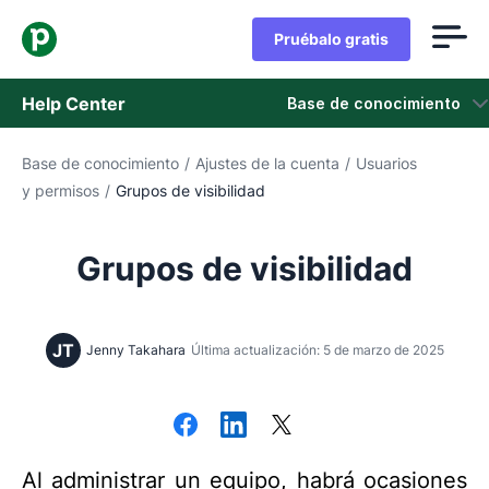
Pruébalo gratis
Help Center
Base de conocimiento
Base de conocimiento
/
Ajustes de la cuenta
/
Usuarios
Base de conocimiento
y permisos
/
Grupos de visibilidad
Estado
Grupos de visibilidad
Contáctanos
JT
Jenny Takahara
Última actualización: 5 de marzo de 2025
Al administrar un equipo, habrá ocasiones