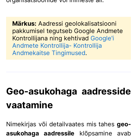
organisatsioonide või inimeste all.
Märkus:
Aadressi geolokalisatsiooni
pakkumisel tegutseb Google Andmete
Kontrollijana ning kehtivad
Google'i
Andmete Kontrollija- Kontrollija
Andmekaitse Tingimused
.
Geo-asukohaga aadresside
vaatamine
Nimekirjas või detailvaates mis tahes
geo-
asukohaga aadressile
klõpsamine avab