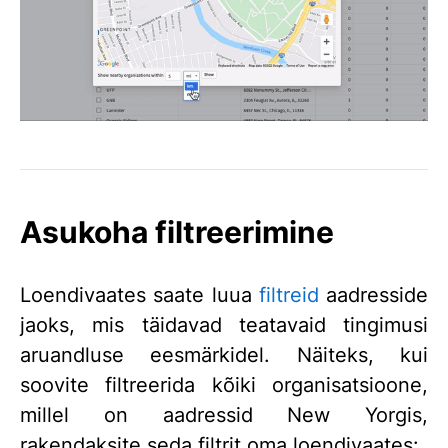
Asukoha filtreerimine
Loendivaates saate luua
filtreid
aadresside
jaoks, mis täidavad teatavaid tingimusi
aruandluse eesmärkidel. Näiteks, kui
soovite filtreerida kõiki organisatsioone,
millel on aadressid New Yorgis,
rakendaksite seda filtrit oma loendivaates: