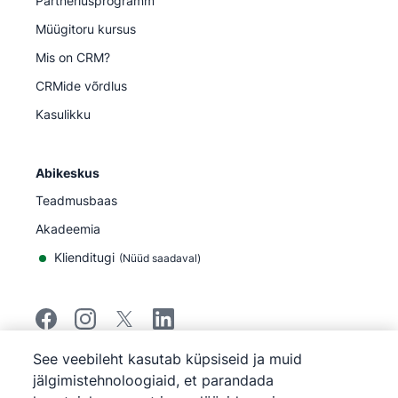
Partnerlusprogramm
Müügitoru kursus
Mis on CRM?
CRMide võrdlus
Kasulikku
Abikeskus
Teadmusbaas
Akadeemia
Klienditugi
(
Nüüd saadaval
)
See veebileht kasutab küpsiseid ja muid
©
2026
Pipedrive
jälgimistehnoloogiaid, et parandada
Pipedrive
Teenuse tingimused