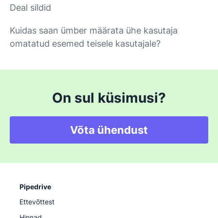
Deal sildid
Kuidas saan ümber määrata ühe kasutaja
omatatud esemed teisele kasutajale?
On sul küsimusi?
Võta ühendust
Pipedrive
Ettevõttest
Hinnad