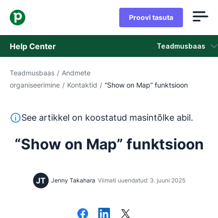
Proovi tasuta
Help Center
Teadmusbaas
Teadmusbaas
/
Andmete
Teadmusbaas
organiseerimine
/
Kontaktid
/
“Show on Map” funktsioon
Olek
See tekst on tõlgitud inglise keelest masintõlketööriista
See artikkel on koostatud masintõlke abil.
Võta ühendust klienditoega
“Show on Map” funktsioon
JT
Jenny Takahara
Viimati uuendatud: 3. juuni 2025