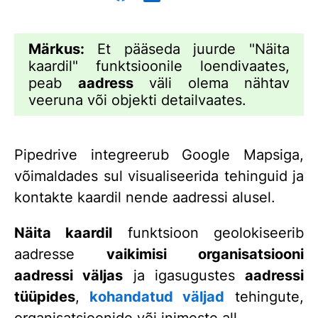
Märkus:
Et pääseda juurde "Näita
kaardil" funktsioonile loendivaates,
peab
aadress
väli olema nähtav
veeruna või objekti detailvaates.
Pipedrive integreerub Google Mapsiga,
võimaldades sul visualiseerida tehinguid ja
kontakte kaardil nende aadressi alusel.
Näita kaardil
funktsioon geolokiseerib
aadresse
vaikimisi organisatsiooni
aadressi väljas
ja igasugustes
aadressi
tüüpides
,
kohandatud väljad
tehingute,