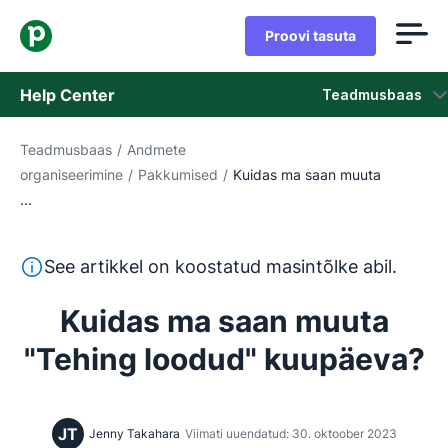
Proovi tasuta
Help Center
Teadmusbaas
Teadmusbaas
/
Andmete
Teadmusbaas
organiseerimine
/
Pakkumised
/
Kuidas ma saan muuta
...
Olek
Võta ühendust klienditoega
See tekst on tõlgitud inglise keelest masintõlketööriista
See artikkel on koostatud masintõlke abil.
Kuidas ma saan muuta
"Tehing loodud" kuupäeva?
JT
Jenny Takahara
Viimati uuendatud: 30. oktoober 2023