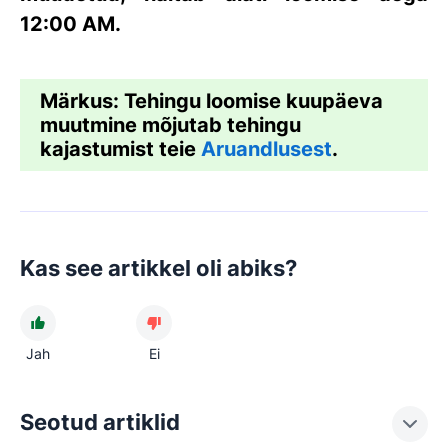
12:00 AM.
Märkus:
Tehingu loomise kuupäeva
muutmine mõjutab tehingu
kajastumist teie
Aruandlusest
.
Kas see artikkel oli abiks?
Jah
Ei
Seotud artiklid