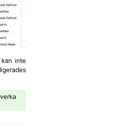
 kan inte
igerades
åverka