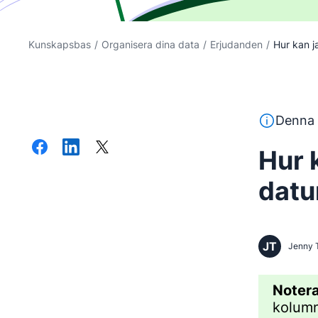
Kunskapsbas
/
Organisera dina data
/
Erjudanden
/
Hur kan ja
Denna text 
Denna 
Hur 
dat
JT
Jenny 
Noter
kolumne