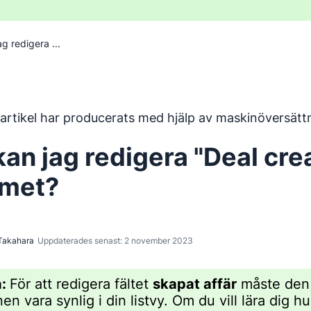
g redigera ...
har översatts från engelska med hjälp av ett maskinöversätt
artikel har producerats med hjälp av maskinöversätt
kan jag redigera "Deal cre
umet?
Takahara
Uppdaterades senast: 2 november 2023
a:
För att redigera fältet
skapat affär
måste den
n vara synlig i din listvy. Om du vill lära dig h