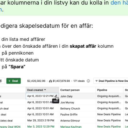
ar kolumnerna i din listvy kan du kolla in
den h
n
.
edigera skapelsedatum för en affär:
l din lista med affärer
 över den önskade affären i din
skapat affär
kolumn
a på pennikonen
ditt önskade datum
a på
”Spara”