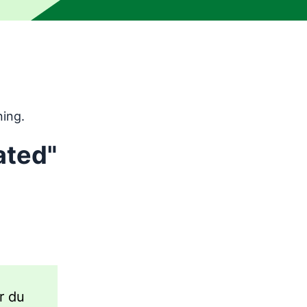
ningsverktyg och har inte korrekturlästs av en mänsklig red
ning.
ated"
ur du