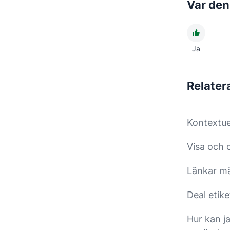
Var den 
Ja
Relater
Kontextue
Visa och 
Länkar mä
Deal etike
Hur kan j