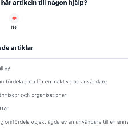
här artikeln till någon hjälp?
Nej
ade artiklar
ll vy
omfördela data för en inaktiverad användare
nniskor och organisationer
tter.
ag omfördela objekt ägda av en användare till en ann