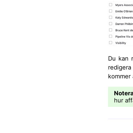
Du kan r
rediger
kommer a
Noter
hur af