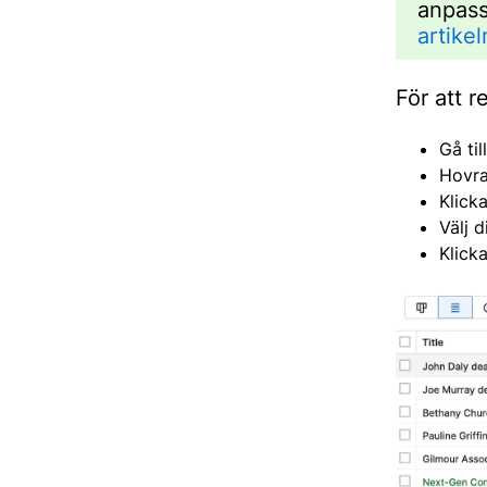
anpass
artikel
För att r
Gå til
Hovra
Klick
Välj 
Klick