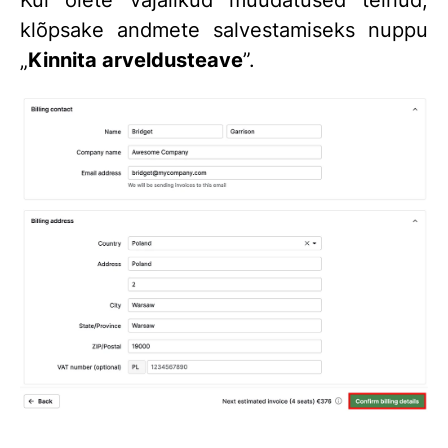
Kui olete vajalikud muudatused teinud,
klõpsake andmete salvestamiseks nuppu
„
Kinnita arveldusteave
”.