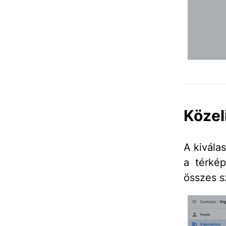
Közel
A kivála
a térkép
összes s