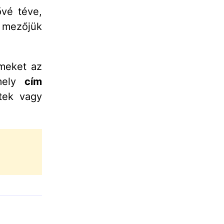
ővé téve,
 mezőjük
ímeket az
mely
cím
tek vagy