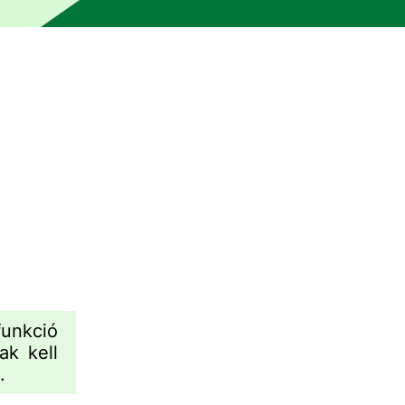
rült átnézésre emberi szerkesztő által. Előfordulhat, hogy 
unkció
k kell
.