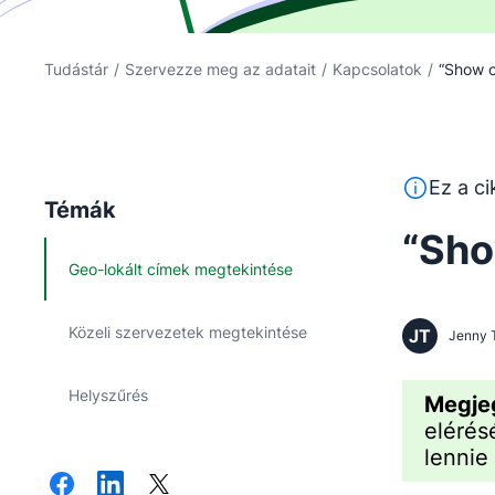
Tudástár
/
Szervezze meg az adatait
/
Kapcsolatok
/
“Show o
Ez a szöveg
Ez a ci
Témák
“Sho
Geo-lokált címek megtekintése
Közeli szervezetek megtekintése
JT
Jenny 
Helyszűrés
Megj
elérés
lennie