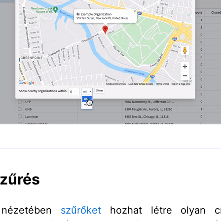
zűrés
a nézetében
szűrőket
hozhat létre olyan c