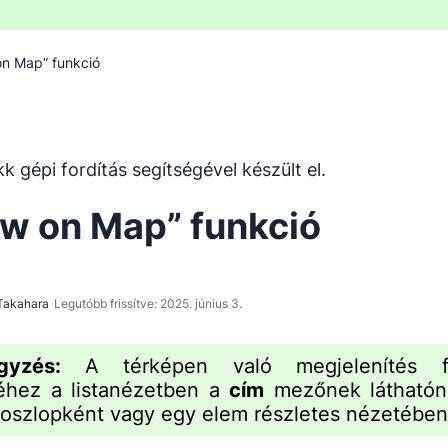
n Map” funkció
 gépi fordítóeszközzel lett lefordítva angolról, és nem ke
kk gépi fordítás segítségével készült el.
w on Map” funkció
Takahara
Legutóbb frissítve: 2025. június 3.
egyzés:
A térképen való megjelenítés f
éhez a listanézetben a
cím
mezőnek láthatóna
 oszlopként vagy egy elem részletes nézetében