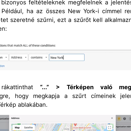
bizonyos feltételeknek megfelelnek a jelenté
. Például, ha az összes New York-i címmel r
et szeretné szűrni, ezt a szűrőt kell alkalmazni
en:
rákattinthat
“...” > Térképen való megj
égre, hogy megkapja a szűrt címeinek jele
érkép ablakában.