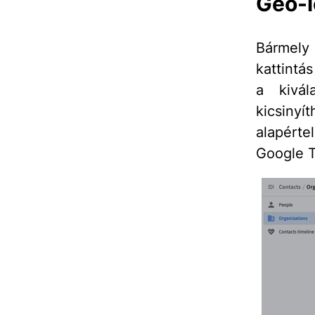
Geo-l
Bármel
kattintá
a kivál
kicsiny
alapért
Google T