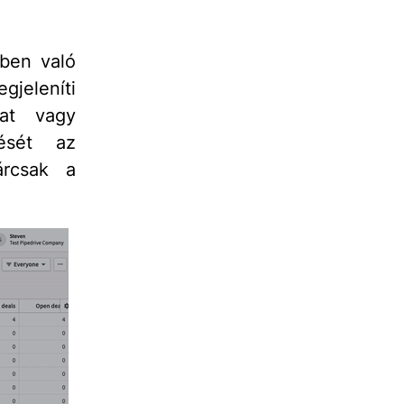
tben való
gjeleníti
hat vagy
tését az
árcsak a