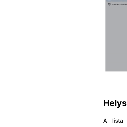
Helys
A list