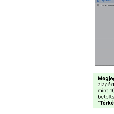
Megje
alapér
mint 1
betölt
“Térké