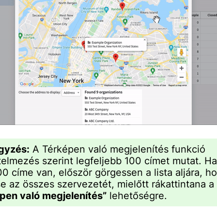
gyzés:
A Térképen való megjelenítés funkció
telmezés szerint legfeljebb 100 címet mutat. H
00 címe van, először görgessen a lista aljára, h
se az összes szervezetét, mielőtt rákattintana a
pen való megjelenítés”
lehetőségre.