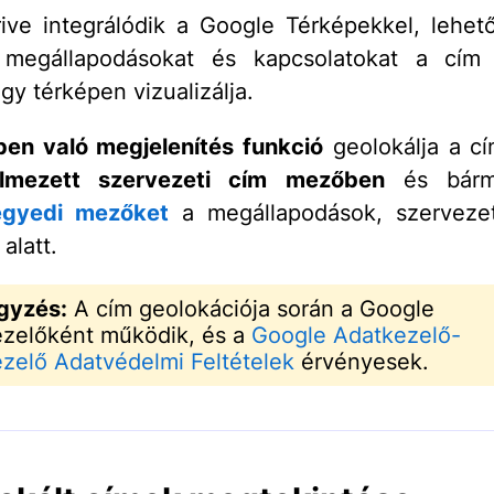
ive integrálódik a Google Térképekkel, lehet
megállapodásokat és kapcsolatokat a cím
gy térképen vizualizálja.
pen való megjelenítés funkció
geolokálja a c
elmezett szervezeti cím mezőben
és bár
egyedi mezőket
a megállapodások, szerveze
alatt.
gyzés:
A cím geolokációja során a Google
zelőként működik, és a
Google Adatkezelő-
zelő Adatvédelmi Feltételek
érvényesek.