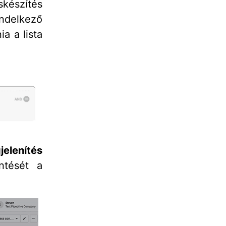
skészítés
endelkező
a a lista
elenítés
ntését a