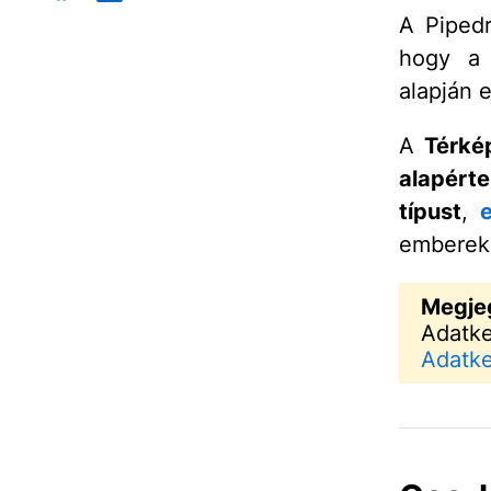
A Pipedr
hogy a 
alapján e
A
Térké
alapért
típust
,
emberek 
Megje
Adatke
Adatke