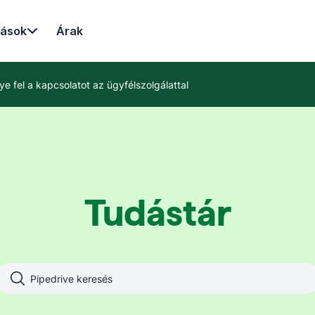
rások
Árak
ye fel a kapcsolatot az ügyfélszolgálattal
Tudástár