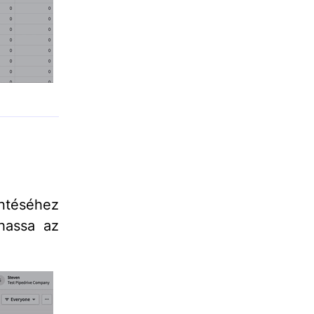
intéséhez
thassa az