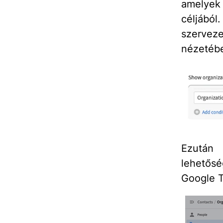
amelyek 
céljából
szervezet
nézetéb
Ezután 
lehetős
Google T