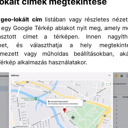
okált címek megtekintése
y
geo-lokált cím
listában vagy részletes néze
s egy Google Térkép ablakot nyit meg, amely me
asztott címet a térképen. Innen nagyít
íthet, és választhatja a hely megtekin
elmezett vagy műholdas beállításokban, ak
érkép alkalmazás használatakor.