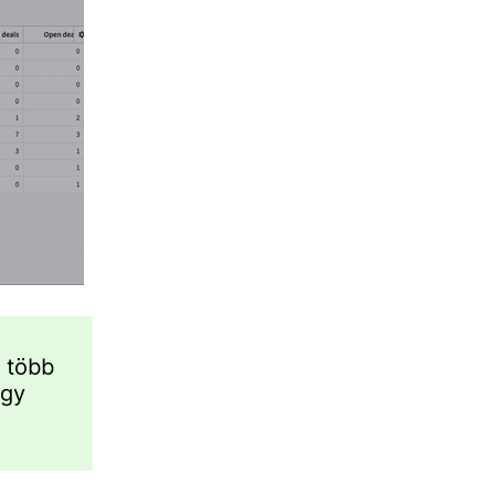
a több
ogy