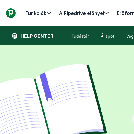
Funkciók
A Pipedrive előnyei
Erőfor
HELP CENTER
Tudástár
Állapot
Veg