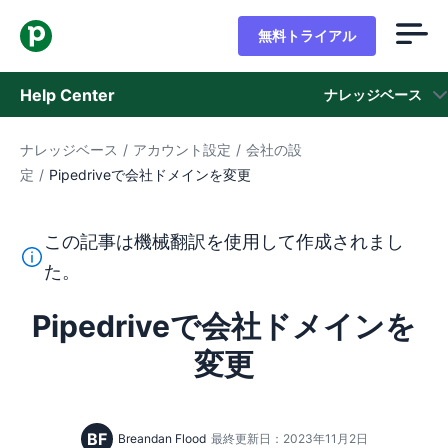
無料トライアル
Help Center
ナレッジベース
ナレッジベース
/
アカウント設定
/
会社の設
ナレッジベース
定
/
Pipedriveで会社ドメインを変更
ステータス
この記事は機械翻訳を使用して作成されまし
サポートに問い合わせる
このテキストは機械翻訳ツールを使用して英語から翻訳さ
た。
Pipedriveで会社ドメインを
変更
BF
Breandan Flood
最終更新日：2023年11月2日