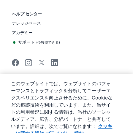
ヘルプ センター
ナレッジベース
アカデミー
サポート
(
今獲得できる
)
©
2026
Pipedrive
このウェブサイトでは、ウェブサイトのパフォ
Pipedrive
サービス利用規約
ーマンスとトラフィックを分析してユーザーエ
Pipedrive
プライバシー通知
クスペリエンスを向上させるために、Cookieな
サイトマップ
どの追跡技術を利用しています。また、当サイ
クッキーに関する通知
トの利用状況に関する情報は、当社のソーシャ
Cookie 優先設定
ルメディア、広告、分析パートナーと共有して
Pipedrive は、ウェブベースの販売管理システム（CRM）
います。詳細は、次でご覧になれます：
クッキ
です。