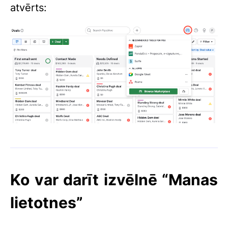
atvērts:
Ko var darīt izvēlnē “Manas
lietotnes”