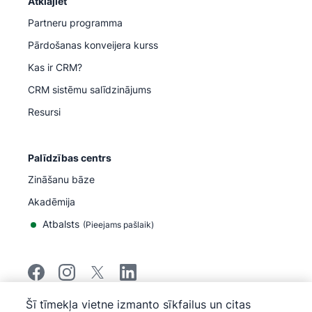
Atklājiet
Partneru programma
Pārdošanas konveijera kurss
Kas ir CRM?
CRM sistēmu salīdzinājums
Resursi
Palīdzības centrs
Zināšanu bāze
Akadēmija
Atbalsts
(
Pieejams pašlaik
)
Šī tīmekļa vietne izmanto sīkfailus un citas
©
2026
Pipedrive