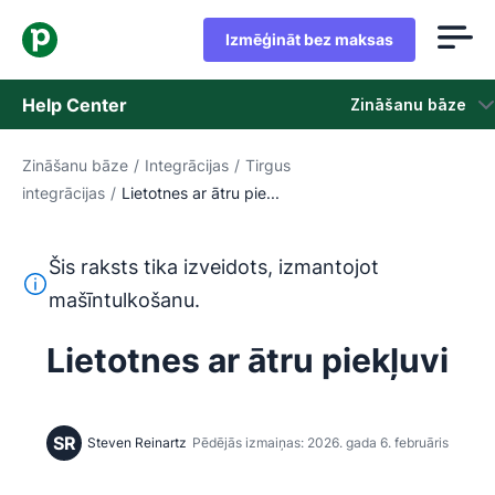
Izmēģināt bez maksas
Help Center
Zināšanu bāze
Zināšanu bāze
/
Integrācijas
/
Tirgus
Zināšanu bāze
integrācijas
/
Lietotnes ar ātru pie...
Statuss
Šis raksts tika izveidots, izmantojot
Sazināties ar atbalsta dienestu
Šis teksts ir tulkots no angļu valodas, izmantojot mašīntu
mašīntulkošanu.
Lietotnes ar ātru piekļuvi
SR
Steven Reinartz
Pēdējās izmaiņas: 2026. gada 6. februāris