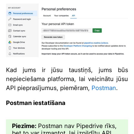
Kad jums ir jūsu taustiņš, jums būs
nepieciešama platforma, lai veicinātu jūsu
API pieprasījumus, piemēram,
Postman
.
Postman iestatīšana
Piezīme:
Postman nav Pipedrive rīks,
bet to var izmantot, lai izpildītu API