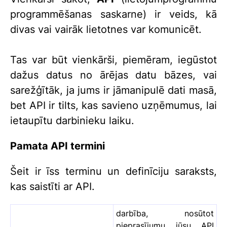
programmēšanas saskarne) ir veids, kā
divas vai vairāk lietotnes var komunicēt.
Tas var būt vienkārši, piemēram, iegūstot
dažus datus no ārējas datu bāzes, vai
sarežģītāk, ja jums ir jāmanipulē dati masā,
bet API ir tilts, kas savieno uzņēmumus, lai
ietaupītu darbinieku laiku.
Pamata API termini
Šeit ir īss terminu un definīciju saraksts,
kas saistīti ar API.
darbība, nosūtot
pieprasījumu jūsu API