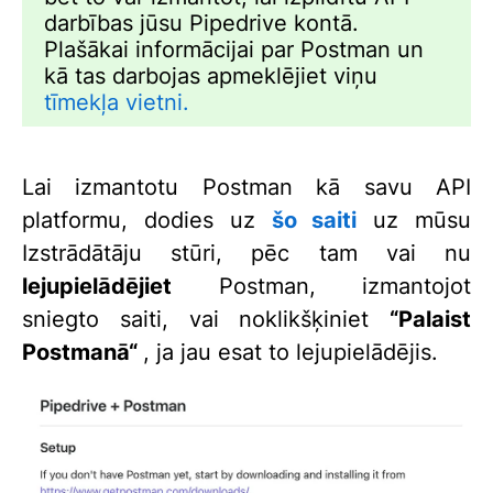
darbības jūsu Pipedrive kontā.
Plašākai informācijai par Postman un
kā tas darbojas apmeklējiet viņu
tīmekļa vietni.
Lai izmantotu Postman kā savu API
platformu, dodies uz
šo saiti
uz mūsu
Izstrādātāju stūri, pēc tam vai nu
lejupielādējiet
Postman, izmantojot
sniegto saiti, vai noklikšķiniet
“Palaist
Postmanā“
, ja jau esat to lejupielādējis.