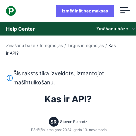
Izmēģināt bez maksas
Help Center
Zināšanu bāze
Zināšanu bāze
/
Integrācijas
/
Tirgus integrācijas
/
Kas
Zināšanu bāze
ir API?
Statuss
Šis raksts tika izveidots, izmantojot
Sazināties ar atbalsta dienestu
Šis teksts ir tulkots no angļu valodas, izmantojot mašīntu
mašīntulkošanu.
Kas ir API?
SR
Steven Reinartz
Pēdējās izmaiņas: 2024. gada 13. novembris