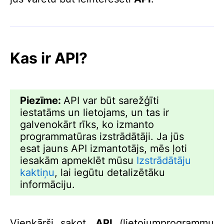
Kas ir API?
Piezīme:
API var būt sarežģīti
iestatāms un lietojams, un tas ir
galvenokārt rīks, ko izmanto
programmatūras izstrādātāji. Ja jūs
esat jauns API izmantotājs, mēs ļoti
iesakām apmeklēt mūsu
Izstrādātāju
kaktiņu
, lai iegūtu detalizētāku
informāciju.
Vienkārši sakot,
API
(lietojumprogrammu