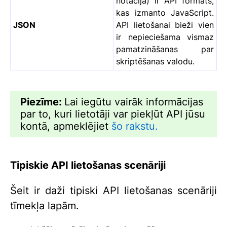
notācija) ir API formāts,
kas izmanto JavaScript.
JSON
API lietošanai bieži vien
ir nepieciešama vismaz
pamatzināšanas par
skriptēšanas valodu.
Piezīme:
Lai iegūtu vairāk informācijas
par to, kuri lietotāji var piekļūt API jūsu
kontā, apmeklējiet
šo rakstu.
Tipiskie API lietošanas scenāriji
Šeit ir daži tipiski API lietošanas scenāriji
tīmekļa lapām.