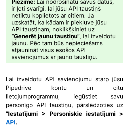
Piezīme:
Lai nodrošinātu savus datus,
ir ļoti svarīgi, lai jūsu API taustiņš
netiktu koplietots ar citiem. Ja
uzskatāt, ka kādam ir piekļuve jūsu
API taustiņam, noklikšķiniet uz
“Ģenerēt jaunu taustiņu“
, lai izveidotu
jaunu. Pēc tam būs nepieciešams
atjaunināt visus esošos API
savienojumus ar jauno taustiņu.
Lai izveidotu API savienojumu starp jūsu
Pipedrive kontu un citu
lietojumprogrammu, iegūstiet savu
personīgo API taustiņu, pārslēdzoties uz
“Iestatījumi > Personiskie iestatījumi >
API
.