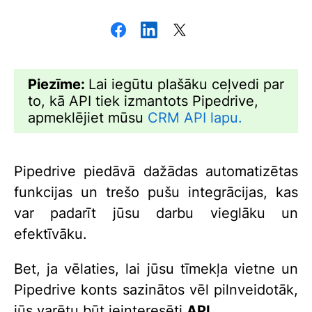
Piezīme:
Lai iegūtu plašāku ceļvedi par
to, kā API tiek izmantots Pipedrive,
apmeklējiet mūsu
CRM API lapu.
Pipedrive piedāvā dažādas automatizētas
funkcijas un trešo pušu integrācijas, kas
var padarīt jūsu darbu vieglāku un
efektīvāku.
Bet, ja vēlaties, lai jūsu tīmekļa vietne un
Pipedrive konts sazinātos vēl pilnveidotāk,
jūs varētu būt ieinteresēti
API
.