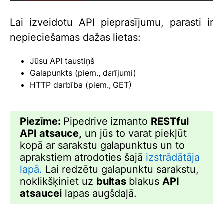
Lai izveidotu API pieprasījumu, parasti ir
nepieciešamas dažas lietas:
Jūsu API taustiņš
Galapunkts (piem., darījumi)
HTTP darbība (piem., GET)
Piezīme:
Pipedrive izmanto
RESTful
API atsauce,
un jūs to varat piekļūt
kopā ar sarakstu galapunktus un to
aprakstiem atrodoties šajā
izstrādātāja
lapā.
Lai redzētu galapunktu sarakstu,
noklikšķiniet uz
bultas
blakus
API
atsaucei
lapas augšdaļā.