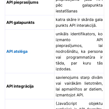
API pieprasījums
pēc galapunkta
iestatīšanas
katra skāre ir skārda gala
API galapunkts
punkts API interakcijā.
unikāls identifikators, ko
izmanto API
pieprasījumos, lai
API atslēga
nodrošinātu, ka persona
vai programmatūra ir
tāda, par kuru tās
izdodas.
savienojums starp divām
vai vairākām lietotnēm,
API integrācija
lai apmainītos ar datiem,
izmantojot API.
(JavaScript objektu