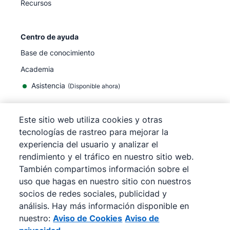
Recursos
Centro de ayuda
Base de conocimiento
Academia
Asistencia
(
Disponible ahora
)
Este sitio web utiliza cookies y otras
tecnologías de rastreo para mejorar la
experiencia del usuario y analizar el
©
2026
Pipedrive
rendimiento y el tráfico en nuestro sitio web.
Pipedrive
Términos de servicio
También compartimos información sobre el
Pipedrive
Aviso de privacidad
uso que hagas en nuestro sitio con nuestros
Mapa del sitio
socios de redes sociales, publicidad y
Aviso de Cookies
análisis. Hay más información disponible en
Preferencias de cookies
nuestro:
Aviso de Cookies
Aviso de
Pipedrive es un CRM de ventas basado en la web.