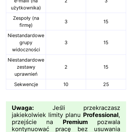
e-maili (na
2
3
użytkownika)
Zespoły (na
3
15
firmę)
Niestandardowe
grupy
3
15
widoczności
Niestandardowe
zestawy
2
15
uprawnień
Sekwencje
10
25
Uwaga:
Jeśli przekraczasz
jakiekolwiek limity planu
Professional
,
przejście na
Premium
pozwala
kontynuować pracę bez usuwania