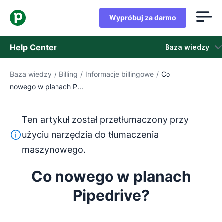
Wypróbuj za darmo
Help Center
Baza wiedzy
Baza wiedzy
/
Billing
/
Informacje billingowe
/
Co
Baza wiedzy
nowego w planach P...
Stan
Ten artykuł został przetłumaczony przy
Skontaktuj się z obsługą klienta
Ten tekst został przetłumaczony z języka angielskiego
użyciu narzędzia do tłumaczenia
maszynowego.
Co nowego w planach
Pipedrive?