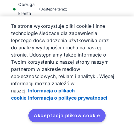
Obsługa
(
Dostępne teraz
)
klienta
Ta strona wykorzystuje pliki cookie i inne
technologie śledzące dla zapewnienia
lepszego doświadczenia użytkownika oraz
do analizy wydajności i ruchu na naszej
©
2026
Pipedrive
stronie. Udostępniamy także informacje o
Pipedrive
Warunki korzystania z usługi
Twoim korzystaniu z naszej strony naszym
Pipedrive
Informacja o polityce prywatności
partnerom w zakresie mediów
Mapa strony
społecznościowych, reklam i analityki. Więcej
Informacja o plikach cookie
informacji można znaleźć w
Preferencje plików cookie
naszej:
Informacja o plikach
Pipedrive to internetowy CRM sprzedaży.
cookie
Informacja o polityce prywatności
Akceptacja plików cookie