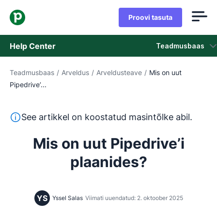
Proovi tasuta
Help Center
Teadmusbaas
Teadmusbaas
/
Arveldus
/
Arveldusteave
/
Mis on uut
Teadmusbaas
Pipedrive’...
Olek
See tekst on tõlgitud inglise keelest masintõlketööriista
See artikkel on koostatud masintõlke abil.
Võta ühendust klienditoega
Mis on uut Pipedrive’i
plaanides?
YS
Yssel Salas
Viimati uuendatud: 2. oktoober 2025