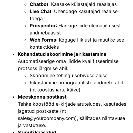
Chatbot
: Kaasake külastajaid reaalajas
Live Chat
: Ühendage kasutajad reaalse
toega
Prospector
: Hankige liide ülemaailmsest
andmebaasist
Web Forms
: Koguge liiklust ja muutke see
kontaktideks
Kohandatud skoorimine ja rikastamine
Automatiseerige oma liidide kvalifitseerimise
protsess järgmise abil:
Skoorimine tehingu sobivuse alusel
Rikastamine firmograafiliste andmete abil
(nt tööstusharu, käive)
Meeskonna postkast
Tehke koostööd e-kirjade aruteludes, kasutades
jagatud postkaste (nt
sales@yourcompany.com
), säilitades nähtavuse
ja vastutuse.
Samuti kaasatud