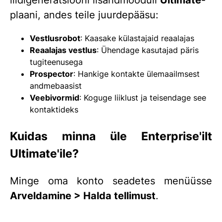
liidigeneratsiooni lisandmooduli
Ultimate
-
plaani, andes teile juurdepääsu:
Vestlusrobot
: Kaasake külastajaid reaalajas
Reaalajas vestlus
: Ühendage kasutajad päris
tugiteenusega
Prospector
: Hankige kontakte ülemaailmsest
andmebaasist
Veebivormid
: Koguge liiklust ja teisendage see
kontaktideks
Kuidas minna üle Enterprise'ilt
Ultimate'ile?
Minge oma konto seadetes menüüsse
Arveldamine > Halda tellimust
.