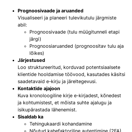
Prognoosivaade ja aruanded
Visualiseeri ja planeeri tulevikutulu järgmiste
abil:
Prognoosivaade (tulu müügitunneli etapi
järgi)
Prognoosiaruanded (prognoositav tulu aja
lõikes)
Järjestused
Loo struktureeritud, korduvad potentsiaalsete
klientide hooldamise töövood, kasutades käsitsi
saadetavaid e-kirju ja järeltegevusi.
Kontaktide ajajoon
Kuva kronoloogiline kirje e-kirjadest, kõnedest
ja kohtumistest, et mõista suhte ajalugu ja
isikupärastada lähenemist.
Sisaldab ka
Tehingukaardi kohandamine
Nõutud kahefaktoriline autentimine (2FA)