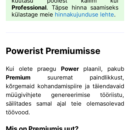
kuutasu poolest kallim kui
Professional
. Täpse hinna saamiseks
külastage meie
hinnakujunduse lehte
.
Powerist Premiumisse
Kui olete praegu
Power
plaanil, pakub
Premium
suuremat paindlikkust,
kõrgemaid kohandamispiire ja täiendavaid
müügivihjete genereerimise tööriistu,
säilitades samal ajal teie olemasolevad
töövood.
Mis on Premiumis uut?