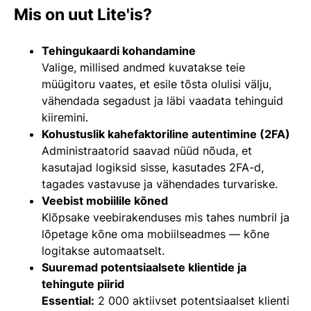
Mis on uut Lite'is?
Tehingukaardi kohandamine
Valige, millised andmed kuvatakse teie
müügitoru vaates, et esile tõsta olulisi välju,
vähendada segadust ja läbi vaadata tehinguid
kiiremini.
Kohustuslik kahefaktoriline autentimine (2FA)
Administraatorid saavad nüüd nõuda, et
kasutajad logiksid sisse, kasutades 2FA-d,
tagades vastavuse ja vähendades turvariske.
Veebist mobiilile kõned
Klõpsake veebirakenduses mis tahes numbril ja
lõpetage kõne oma mobiilseadmes — kõne
logitakse automaatselt.
Suuremad potentsiaalsete klientide ja
tehingute piirid
Essential:
2 000 aktiivset potentsiaalset klienti