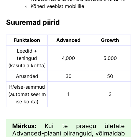
Kõned veebist mobiilile
Suuremad piirid
Funktsioon
Advanced
Growth
Leedid +
tehingud
4,000
5,000
(kasutaja kohta)
Aruanded
30
50
If/else-sammud
(automatiseerim
1
3
ise kohta)
Märkus:
Kui te praegu ületate
Advanced-plaani piiranguid, võimaldab