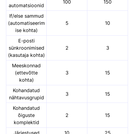
100
150
automatsioonid
If/else sammud
(automatiseerim
5
10
ise kohta)
E-posti
sünkroonimised
2
3
(kasutaja kohta)
Meeskonnad
(ettevõtte
3
15
kohta)
Kohandatud
3
15
nähtavusgrupid
Kohandatud
õiguste
2
15
komplektid
Järjestused
10
25