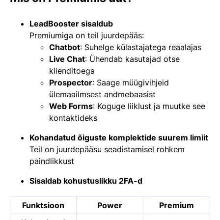
LeadBooster sisaldub
Premiumiga on teil juurdepääs:
Chatbot
: Suhelge külastajatega reaalajas
Live Chat
: Ühendab kasutajad otse
klienditoega
Prospector
: Saage müügivihjeid
ülemaailmsest andmebaasist
Web Forms
: Koguge liiklust ja muutke see
kontaktideks
Kohandatud õiguste komplektide suurem limiit
Teil on juurdepääsu seadistamisel rohkem
paindlikkust
Sisaldab kohustuslikku 2FA-d
Funktsioon
Power
Premium