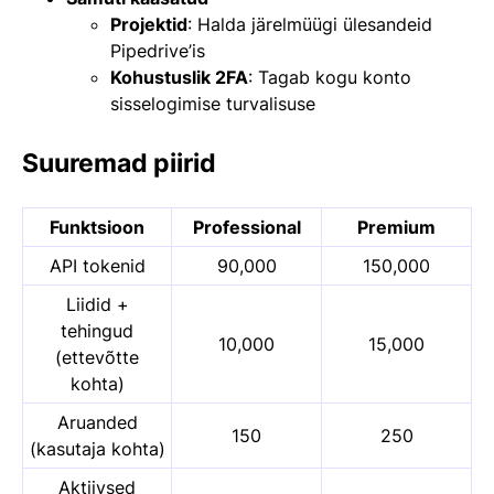
Projektid
: Halda järelmüügi ülesandeid
Pipedrive’is
Kohustuslik 2FA
: Tagab kogu konto
sisselogimise turvalisuse
Suuremad piirid
Funktsioon
Professional
Premium
API tokenid
90,000
150,000
Liidid +
tehingud
10,000
15,000
(ettevõtte
kohta)
Aruanded
150
250
(kasutaja kohta)
Aktiivsed