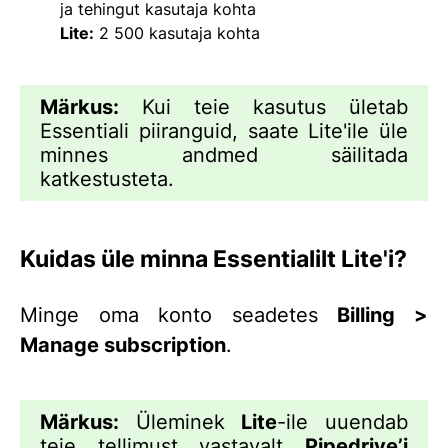
ja tehingut kasutaja kohta
Lite:
2 500 kasutaja kohta
Märkus:
Kui teie kasutus ületab
Essentiali piiranguid, saate Lite'ile üle
minnes andmed säilitada
katkestusteta.
Kuidas üle minna Essentialilt Lite'i?
Minge oma konto seadetes
Billing >
Manage subscription
.
Märkus:
Üleminek
Lite
-ile uuendab
teie tellimust vastavalt
Pipedrive
’i