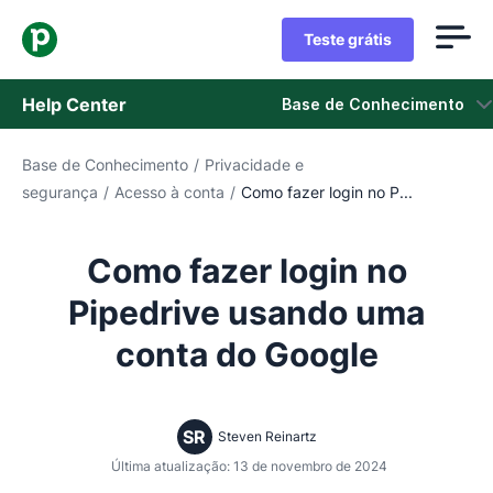
Teste grátis
Help Center
Base de Conhecimento
Base de Conhecimento
/
Privacidade e
Base de Conhecimento
segurança
/
Acesso à conta
/
Como fazer login no P...
Status
Como fazer login no
Fale com o Suporte
Pipedrive usando uma
conta do Google
SR
Steven Reinartz
Última atualização: 13 de novembro de 2024