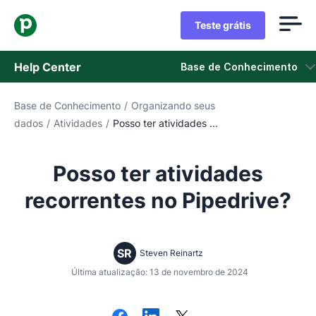
Teste grátis
Help Center
Base de Conhecimento
Base de Conhecimento
/
Organizando seus
Base de Conhecimento
dados
/
Atividades
/
Posso ter atividades ...
Status
Posso ter atividades
Fale com o Suporte
recorrentes no Pipedrive?
SR
Steven Reinartz
Última atualização: 13 de novembro de 2024