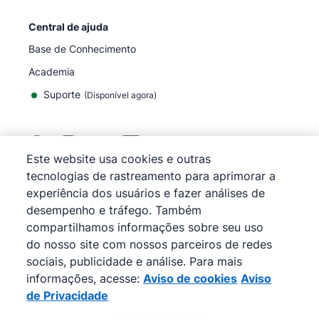
Central de ajuda
Base de Conhecimento
Academia
Suporte
(
Disponível agora
)
Este website usa cookies e outras
tecnologias de rastreamento para aprimorar a
©
2026
Pipedrive
experiência dos usuários e fazer análises de
Pipedrive
Termos de Serviço
desempenho e tráfego. Também
Pipedrive
Aviso de Privacidade
compartilhamos informações sobre seu uso
Mapa do site
do nosso site com nossos parceiros de redes
Aviso de cookies
sociais, publicidade e análise. Para mais
Preferências de cookies
informações, acesse:
Aviso de cookies
Aviso
O Pipedrive é um CRM de vendas baseado na web.
de Privacidade