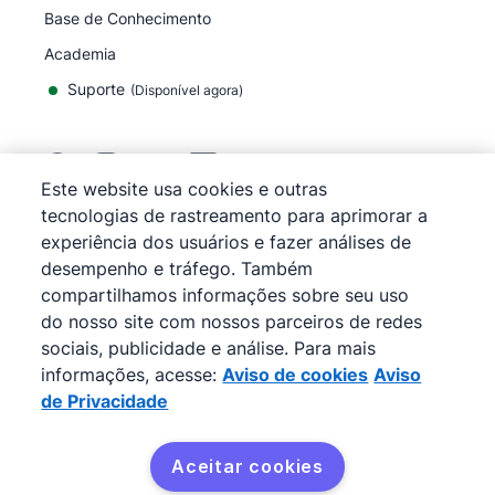
Base de Conhecimento
Academia
Suporte
(
Disponível agora
)
Este website usa cookies e outras
tecnologias de rastreamento para aprimorar a
©
2026
Pipedrive
experiência dos usuários e fazer análises de
Pipedrive
Termos de Serviço
desempenho e tráfego. Também
Pipedrive
Aviso de Privacidade
compartilhamos informações sobre seu uso
Mapa do site
do nosso site com nossos parceiros de redes
Aviso de cookies
sociais, publicidade e análise. Para mais
Preferências de cookies
informações, acesse:
Aviso de cookies
Aviso
O Pipedrive é um CRM de vendas baseado na web.
de Privacidade
Aceitar cookies