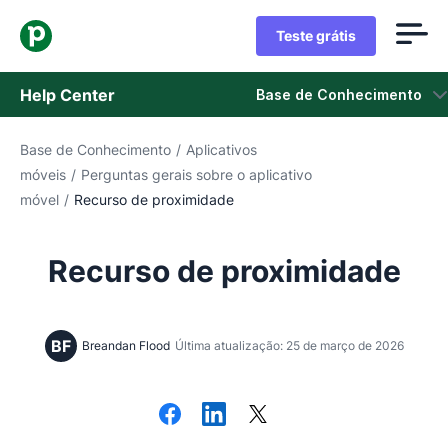
Teste grátis
Help Center
Base de Conhecimento
Base de Conhecimento
/
Aplicativos
Base de Conhecimento
móveis
/
Perguntas gerais sobre o aplicativo
móvel
/
Recurso de proximidade
Status
Fale com o Suporte
Recurso de proximidade
BF
Breandan Flood
Última atualização: 25 de março de 2026